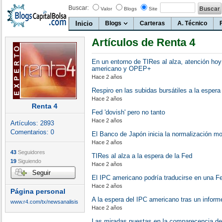
Buscar:
Valor
Blogs
Site
Inicio
Blogs
Carteras
A. Técnico
Artículos de Renta 4
En un entorno de TIRes al alza, atención ho
americano y OPEP+
Hace 2 años
Respiro en las subidas bursátiles a la espera
Hace 2 años
Renta 4
Fed 'dovish' pero no tanto
Hace 2 años
Artículos:
2893
Comentarios:
0
El Banco de Japón inicia la normalización mo
Hace 2 años
43
Seguidores
TIRes al alza a la espera de la Fed
19
Siguiendo
Hace 2 años
Seguir
El IPC americano podría traducirse en una F
Hace 2 años
Página personal
A la espera del IPC americano tras un infor
www.r4.com/tx/newsanalisis
Hace 2 años
Las miradas puestas en la comparecencia de