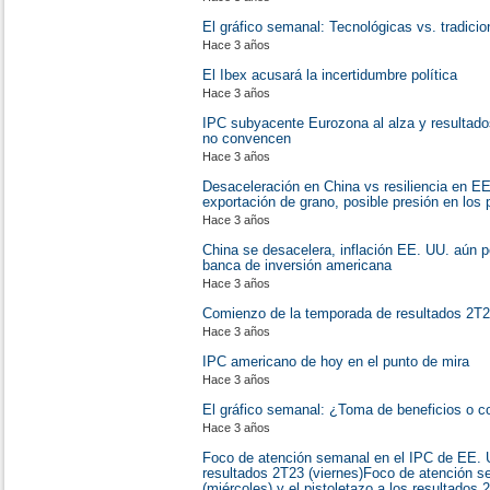
El gráfico semanal: Tecnológicas vs. tradici
Hace 3 años
El Ibex acusará la incertidumbre política
Hace 3 años
IPC subyacente Eurozona al alza y resultad
no convencen
Hace 3 años
Desaceleración en China vs resiliencia en E
exportación de grano, posible presión en los 
Hace 3 años
China se desacelera, inflación EE. UU. aún po
banca de inversión americana
Hace 3 años
Comienzo de la temporada de resultados 2T
Hace 3 años
IPC americano de hoy en el punto de mira
Hace 3 años
El gráfico semanal: ¿Toma de beneficios o c
Hace 3 años
Foco de atención semanal en el IPC de EE. UU
resultados 2T23 (viernes)Foco de atención s
(miércoles) y el pistoletazo a los resultados 