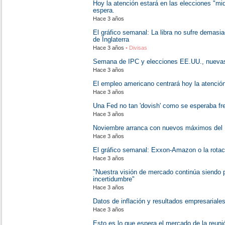
Hoy la atención estará en las elecciones "
espera.
Hace 3 años
El gráfico semanal: La libra no sufre demasia
de Inglaterra
Hace 3 años
• Divisas
Semana de IPC y elecciones EE.UU., nuevas
Hace 3 años
El empleo americano centrará hoy la atención
Hace 3 años
Una Fed no tan 'dovish' como se esperaba fr
Hace 3 años
Noviembre arranca con nuevos máximos del 
Hace 3 años
El gráfico semanal: Exxon-Amazon o la rotaci
Hace 3 años
"Nuestra visión de mercado continúa siendo 
incertidumbre"
Hace 3 años
Datos de inflación y resultados empresariales
Hace 3 años
Esto es lo que espera el mercado de la reun