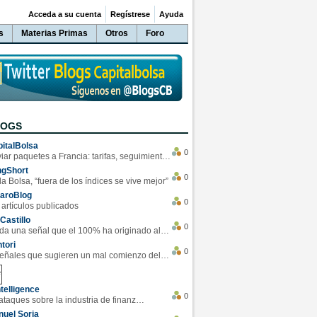
Acceda a su cuenta
Regístrese
Ayuda
s
Materias Primas
Otros
Foro
LOGS
italBolsa
0
Enviar paquetes a Francia: tarifas, seguimiento y ventajas destacadas
ngShort
0
la Bolsa, “fuera de los índices se vive mejor”
varoBlog
0
 artículos publicados
Castillo
0
Se da una señal que el 100% ha originado alzas en las bolsas
tori
0
4 Señales que sugieren un mal comienzo del 3T de la economía EEUU
telligence
0
Los ciberataques sobre la industria de finanzas se han duplicado este año
uel Soria