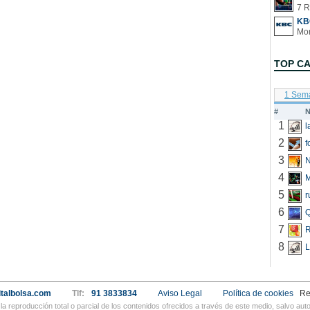
7 R
KB
TOP C
1 Sem
#
N
1
2
f
3
N
4
5
r
6
Q
7
R
8
L
talbolsa.com
Tlf:
91 3833834
Aviso Legal
Política de cookies
Re
a reproducción total o parcial de los contenidos ofrecidos a través de este medio, salvo a