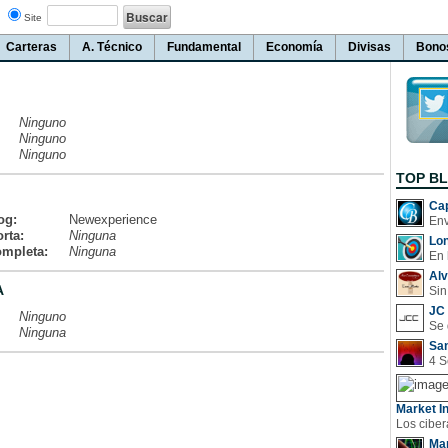
Site
Carteras
A. Técnico
Fundamental
Economía
Divisas
Bono
Ninguno
Ninguno
Ninguno
TOP B
Cap
og:
Newexperience
rta:
Ninguna
Lo
ompleta:
Ninguna
En 
Al
A
Sin
JC 
Ninguno
Ninguna
San
Market In
Man