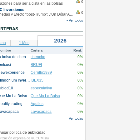
0
azones para ser alcista en las bolsas
C Inversiones
0
Monedas y Efecto “post-Trump”: ¿Un Dólar Americano operando en rangos?
• Ver todos
ARTERAS
2026
ana
1 Mes
ombre
Cartera
Rent.
la bolsa de chencho
chencho
0%
ontcusi
BRUFI
0%
ewexperience
Cerrillo1989
0%
Mindonium Inversions
IBEX35
0%
ubiod10
especulativa
0%
ue Ma La Bolsa
Que Ma La Bolsa
0%
eality trading
Aquiles
0%
avacapaca
Lavacapaca
0%
Ver todas
visar politica de publicidad
utorización expresa de ©JCCM,slu