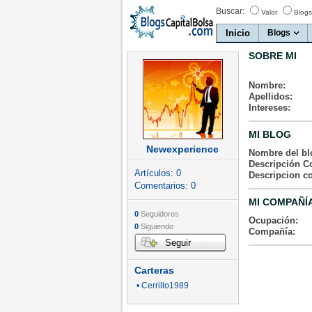
Buscar:
Valor
Blogs
Inicio
Blogs
SOBRE MI
Nombre:
Apellidos:
Intereses:
MI BLOG
Newexperience
Nombre del bl
Descripción Co
Artículos:
0
Descripcion c
Comentarios:
0
MI COMPAÑÍ
0
Seguidores
Ocupación:
0
Siguiendo
Compañía:
Seguir
Carteras
• Cerrillo1989