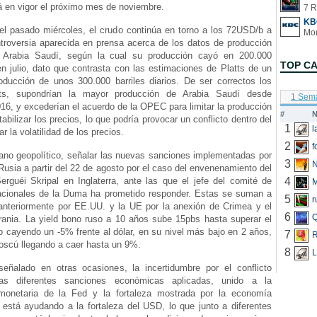
rá en vigor el próximo mes de noviembre.
7 R
KB
del pasado miércoles, el crudo continúa en torno a los 72USD/b a
ntroversia aparecida en prensa acerca de los datos de producción
r Arabia Saudí, según la cual su producción cayó en 200.000
TOP C
 en julio, dato que contrasta con las estimaciones de Platts de un
ducción de unos 300.000 barriles diarios. De ser correctos los
ts, supondrían la mayor producción de Arabia Saudí desde
1 Sem
6, y excederían el acuerdo de la OPEC para limitar la producción
#
N
tabilizar los precios, lo que podría provocar un conflicto dentro del
1
r la volatilidad de los precios.
2
f
lano geopolítico, señalar las nuevas sanciones implementadas por
3
N
usia a partir del 22 de agosto por el caso del envenenamiento del
erguéi Skripal en Inglaterra, ante las que el jefe del comité de
4
acionales de la Duma ha prometido responder. Estas se suman a
5
r
anteriormente por EE.UU. y la UE por la anexión de Crimea y el
6
Q
crania. La yield bono ruso a 10 años sube 15pbs hasta superar el
o cayendo un -5% frente al dólar, en su nivel más bajo en 2 años,
7
R
oscú llegando a caer hasta un 9%.
8
L
ñalado en otras ocasiones, la incertidumbre por el conflicto
as diferentes sanciones económicas aplicadas, unido a la
 monetaria de la Fed y la fortaleza mostrada por la economía
 está ayudando a la fortaleza del USD, lo que junto a diferentes