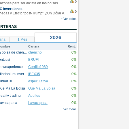
0
azones para ser alcista en las bolsas
C Inversiones
0
Monedas y Efecto “post-Trump”: ¿Un Dólar Americano operando en rangos?
• Ver todos
ARTERAS
2026
ana
1 Mes
ombre
Cartera
Rent.
la bolsa de chencho
chencho
0%
ontcusi
BRUFI
0%
ewexperience
Cerrillo1989
0%
Mindonium Inversions
IBEX35
0%
ubiod10
especulativa
0%
ue Ma La Bolsa
Que Ma La Bolsa
0%
eality trading
Aquiles
0%
avacapaca
Lavacapaca
0%
Ver todas