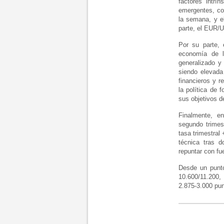
factores intrí
emergentes, co
la semana, y e
parte, el EUR/U
Por su parte,
economía de l
generalizado y
siendo elevada
financieros y r
la política de 
sus objetivos d
Finalmente, e
segundo trimes
tasa trimestral
técnica tras d
repuntar con fu
Desde un punto
10.600/11.200,
2.875-3.000 pun