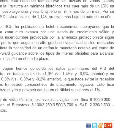
nsecos está haciendo tambalearse las divisas de varios países
n la lira turca en mínimos históricos tras caer más de un 15% en
l peso argentino y real brasileño en mínimos de un mes. Por su
SD caía a niveles de 1,145, su nivel más bajo en más de un año.
 el BCE ha publicado su boletín económico subrayando que la
a zona euro avanza por una senda de crecimiento sólido y
 la incertidumbre provocada por la amenaza proteccionista sigue
 por lo que augura un alto grado de volatilidad en los mercados
eitera la necesidad de un estímulo monetario notable así como de
forward guidance sobre los tipos de interés oficiales para alcanzar
e inflación en el medio plazo.
n Japón hemos conocido los datos preliminares del PIB del
tre, en tasa anualizada +1,9% (vs 1,4%e y -0,9% anterior) y en
 +0,5% (vs +0,3%e y -0,2% anterior), lo que hace evitar la recesión
os trimestres consecutivos de crecimiento negativo. Esto hizo
erza al yen y provocó caídas en el Nikkei superiores al 1%.
 de vista técnico, los niveles a vigilar son: Ibex 9.100/9.300 –
 en el Eurostoxx 3.100/3.250-3.500/3.700 y S&P 2.320/2.500 –
tos.