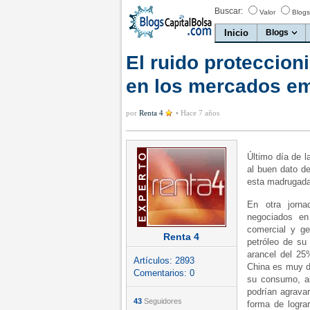
Buscar:
Valor
Blogs
Inicio
Blogs
El ruido proteccioni
en los mercados e
por
Renta 4
•
Hace 7 años
Último día de l
al buen dato d
esta madrugada
En otra jorn
negociados en
comercial y ge
Renta 4
petróleo de su
arancel del 25
Artículos:
2893
China es muy d
Comentarios:
0
su consumo, a
podrían agravar
43
Seguidores
forma de lograr