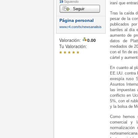
19
Siguiendo
iraní que entra
Seguir
Tras la caída 
pesar de la co
Página personal
publicados po
www.r4.com/tx/newsanalisis
barriles al día
aumento de pro
Valoración:
0.00
datos de Plat
Tu Valoración:
mediados de 201
*
*
*
*
*
con el fin de es
cártel y aumenta
En cuanto al p
EE.UU. contra R
exespía ruso S
Asuntos Intern
las impuestas 
conflicto en U
5%, con el rubl
y la bolsa de M
Como hemos se
comercial y l
normalización
norteamericana