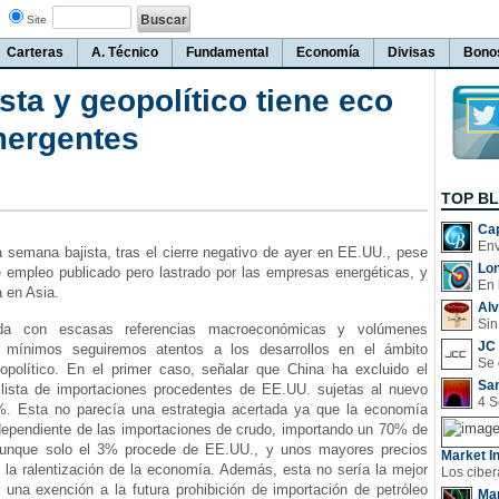
Site
Carteras
A. Técnico
Fundamental
Economía
Divisas
Bono
sta y geopolítico tiene eco
mergentes
TOP B
Cap
a semana bajista, tras el cierre negativo de ayer en EE.UU., pese
Lo
e empleo publicado pero lastrado por las empresas energéticas, y
En 
 en Asia.
Al
Sin
ada con escasas referencias macroeconómicas y volúmenes
JC 
 mínimos seguiremos atentos a los desarrollos en el ámbito
opolítico. En el primer caso, señalar que China ha excluido el
San
 lista de importaciones procedentes de EE.UU. sujetas al nuevo
%. Esta no parecía una estrategia acertada ya que la economía
ependiente de las importaciones de crudo, importando un 70% de
unque solo el 3% procede de EE.UU., y unos mayores precios
Market In
 la ralentización de la economía. Además, esta no sería la mejor
 una exención a la futura prohibición de importación de petróleo
Man