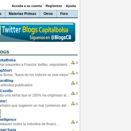
Acceda a su cuenta
Regístrese
Ayuda
s
Materias Primas
Otros
Foro
LOGS
italBolsa
0
Enviar paquetes a Francia: tarifas, seguimiento y ventajas destacadas
ngShort
0
la Bolsa, “fuera de los índices se vive mejor”
varoBlog
0
 artículos publicados
Castillo
0
Se da una señal que el 100% ha originado alzas en las bolsas
tori
0
4 Señales que sugieren un mal comienzo del 3T de la economía EEUU
telligence
0
Los ciberataques sobre la industria de finanzas se han duplicado este año
uel Soria