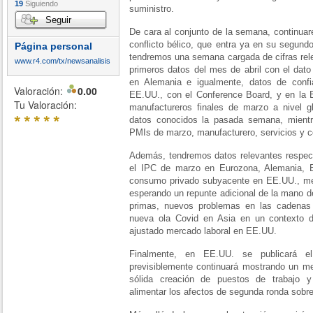
19
Siguiendo
suministro.
Seguir
De cara al conjunto de la semana,
continuar
conflicto bélico, que entra ya en su segun
Página personal
tendremos una semana cargada de cifras rele
www.r4.com/tx/newsanalisis
primeros datos del mes de abril con el dat
en Alemania e igualmente, datos de conf
Valoración:
0.00
EE.UU., con el Conference Board, y en la
Tu Valoración:
manufactureros finales de marzo a nivel gl
*
*
*
*
*
datos conocidos la pasada semana, mientr
PMIs de marzo, manufacturero, servicios y c
Además, tendremos
datos relevantes respect
el IPC de marzo en Eurozona, Alemania, E
consumo privado subyacente en EE.UU.,
med
esperando un repunte adicional de la mano de
primas, nuevos problemas en las cadenas 
nueva ola Covid en Asia en un contexto de
ajustado mercado laboral en EE.UU.
Finalmente,
en EE.UU. se publicará el
previsiblemente continuará mostrando un me
sólida creación de puestos de trabajo y 
alimentar los afectos de segunda ronda sobre 