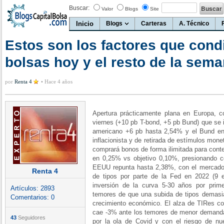
Buscar:
Valor
Blogs
Site
Inicio
Blogs
Carteras
A. Técnico
Estos son los factores que cond
bolsas hoy y el resto de la sem
por
Renta 4
•
Hace 4 años
Apertura prácticamente plana en Europa,
c
viernes (+10 pb T-bond, +5 pb Bund)
que se 
americano +6 pb hasta 2,54% y el Bund e
inflacionista y de retirada de estímulos mone
comprará bonos de forma ilimitada para cont
en 0,25% vs objetivo 0,10%, presionando co
EEUU repunta hasta 2,38%, con el mercado
Renta 4
de tipos por parte de la Fed en 2022 (9 e
inversión de la curva 5-30 años por prim
Artículos:
2893
temores de que una subida de tipos demasia
Comentarios:
0
crecimiento económico. El alza de TIRes co
cae -3% ante los temores de menor demanda
43
Seguidores
por la ola de Covid y con el riesgo de n