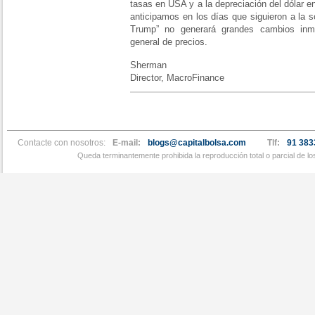
tasas en USA y a la depreciación del dólar 
anticipamos en los días que siguieron a la s
Trump” no generará grandes cambios inme
general de precios.
Sherman
Director, MacroFinance
Contacte con nosotros:
E-mail:
blogs@capitalbolsa.com
Tlf:
91 383
Queda terminantemente prohibida la reproducción total o parcial de l