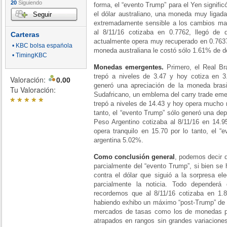
20
Siguiendo
forma, el “evento Trump” para el Yen signifi
el dólar australiano, una moneda muy ligada
Seguir
extremadamente sensible a los cambios mac
al 8/11/16 cotizaba en 0.7762, llegó de 
Carteras
actualmente opera muy recuperado en 0.7637 
• KBC bolsa española
moneda australiana le costó sólo 1.61% de d
• TimingKBC
Monedas emergentes.
Primero, el Real Bra
trepó a niveles de 3.47 y hoy cotiza en 3.
Valoración:
0.00
generó una apreciación de la moneda bras
Tu Valoración:
Sudafricano, un emblema del carry trade emer
*
*
*
*
*
trepó a niveles de 14.43 y hoy opera mucho m
tanto, el “evento Trump” sólo generó una dep
Peso Argentino cotizaba al 8/11/16 en 14.9
opera tranquilo en 15.70 por lo tanto, el 
argentina 5.02%.
Como conclusión general
, podemos decir 
parcialmente del “evento Trump”, si bien se
contra el dólar que siguió a la sorpresa el
parcialmente la noticia. Todo dependerá
recordemos que al 8/11/16 cotizaba en 1
habiendo exhibo un máximo “post-Trump” de 2
mercados de tasas como los de monedas p
atrapados en rangos sin grandes variacione