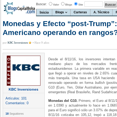
Buscar:
Valor
Blogs
Site
Inicio
Blogs
Carteras
A. Técnico
Monedas y Efecto “post-Trump”:
Americano operando en rangos
por
KBC Inversiones
•
Hace 9 años
Desde el 8/11/16, los inversores intentan
mediano plazo de los mercados frent
estadounidense. La primera variable en rea
que llegó a operar en niveles de 2.65% cu
más tranquila. Una tasa en USA haciendo 
renovado operando en forma
bullish
(positi
G10 (Euro, Yen, Dólar Australiano, por eje
KBC Inversiones
emergentes (Real Brasileño, Rand Sudafrican
Artículos:
101
Monedas del G10.
Primero, el Euro al 8/11/
Comentarios:
0
en 1.0390 y actualmente lo hace en 1.0687
para el Euro significó sólo un 3.07% de depr
18
Seguidores
8/11/16 cotizaba en 105,12, trepó a 118,1