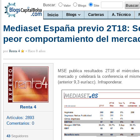
Buscar:
Valor
Blogs
Site
Inicio
Blogs
Carteras
A. Técnico
Mediaset España previo 2T18: S
peor comportamiento del mercad
por
Renta 4
•
Hace 8 años
MSE publica resultados 2T18 el miércoles
mercado y celebrará la conferencia el mismo
(anterior 9,3 eur/acc). Infraponderar.
Renta 4
Artículos:
2893
Comentarios:
0
43
Seguidores