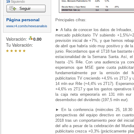
19
Siguiendo
Seguir
Página personal
Principales cifras:
www.r4.com/tx/newsanalisis
► A falta de conocer los datos de Infoadex,
mercado publicitario TV subiendo +1,5%/+
Valoración:
0.00
previsión inicial de +7%, y que hemos reba
Tu Valoración:
de abril que habría sido muy positivo y de la
*
*
*
*
*
junio. Recordamos que el 1T18 fue bastante 
estacionalidad de la Semana Santa. Así, el 
hasta -1% R4e. Con una audiencia ya con
esperamos que MSE gane cuota publicitar
fundamentalmente por la emisión del M
publicitarios TV creciendo +4,5% vs 2T17 y u
14 mln eur R4e (+4,4% vs 2T17). Esperamos
+4,6% vs 2T17 y que los gastos operativos 
la caja neta empeoraría en 131 mln eur
desembolso del dividendo (197,5 mln eur).
► En la conferencia (miércoles 25, 18:30
perspectivas del equipo directivo en cuant
2018 tras un comportamiento peor del inicia
del año a pesar de la celebración del Mund
publicitario crezca +0,3% (prácticamente pla