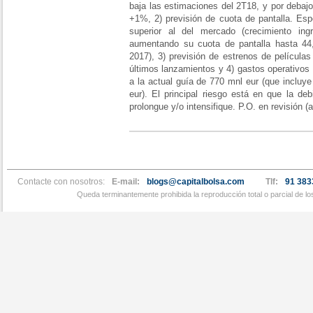
baja las estimaciones del 2T18, y por debaj
+1%, 2) previsión de cuota de pantalla. E
superior al del mercado (crecimiento ing
aumentando su cuota de pantalla hasta 4
2017), 3) previsión de estrenos de película
últimos lanzamientos y 4) gastos operativo
a la actual guía de 770 mnl eur (que incluy
eur). El principal riesgo está en que la debi
prolongue y/o intensifique. P.O. en revisión (a
Contacte con nosotros:
E-mail:
blogs@capitalbolsa.com
Tlf:
91 383
Queda terminantemente prohibida la reproducción total o parcial de l