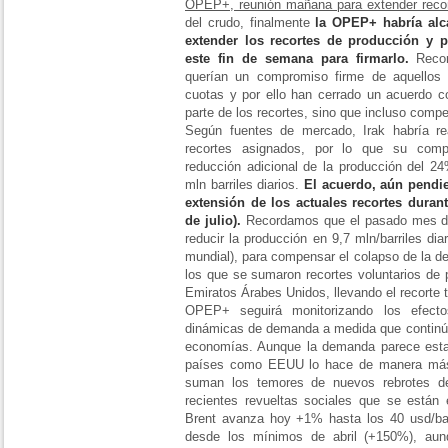
OPEP+, reunión mañana para extender recor
del crudo, finalmente
la OPEP+ habría alca
extender los recortes de producción y 
este fin de semana para firmarlo.
Recor
querían un compromiso firme de aquellos
cuotas y por ello han cerrado un acuerdo c
parte de los recortes, sino que incluso comp
Según fuentes de mercado, Irak habría r
recortes asignados, por lo que su comp
reducción adicional de la producción del 2
mln barriles diarios.
El acuerdo, aún pendien
extensión de los actuales recortes duran
de julio).
Recordamos que el pasado mes de
reducir la producción en 9,7 mln/barriles dia
mundial), para compensar el colapso de la d
los que se sumaron recortes voluntarios de
Emiratos Árabes Unidos, llevando el recorte to
OPEP+ seguirá monitorizando los efect
dinámicas de demanda a medida que continúa
economías. Aunque la demanda parece esta
países como EEUU lo hace de manera más 
suman los temores de nuevos rebrotes d
recientes revueltas sociales que se está
Brent avanza hoy +1% hasta los 40 usd/bar
desde los mínimos de abril (+150%), aun