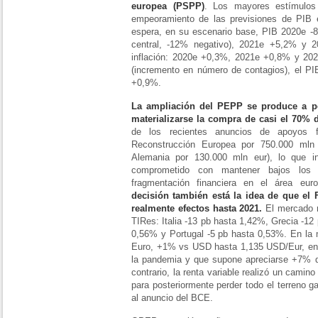
europea (PSPP)
. Los mayores estímulo
empeoramiento de las previsiones de PIB 
espera, en su escenario base, PIB 2020e -8
central, -12% negativo), 2021e +5,2% y 
inflación: 2020e +0,3%, 2021e +0,8% y 20
(incremento en número de contagios), el PI
+0,9%.
La ampliación del PEPP se produce a p
materializarse la compra de casi el 70% 
de los recientes anuncios de apoyos f
Reconstrucción Europea por 750.000 mln
Alemania por 130.000 mln eur), lo que i
comprometido con mantener bajos los c
fragmentación financiera en el área euro
decisión también está la idea de que el
realmente efectos hasta 2021.
El mercado r
TIRes: Italia -13 pb hasta 1,42%, Grecia -1
0,56% y Portugal -5 pb hasta 0,53%. En la m
Euro, +1% vs USD hasta 1,135 USD/Eur, en n
la pandemia y que supone apreciarse +7% 
contrario, la renta variable realizó un camino 
para posteriormente perder todo el terreno g
al anuncio del BCE.