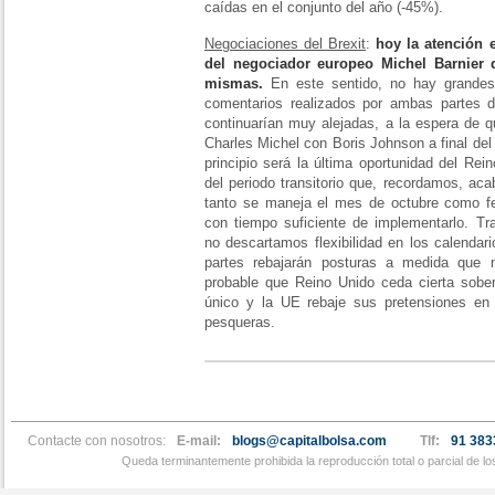
caídas en el conjunto del año (-45%).
Negociaciones del Brexit
:
hoy la atención 
del negociador europeo Michel Barnier 
mismas.
En este sentido, no hay grandes 
comentarios realizados por ambas partes 
continuarían muy alejadas, a la espera de q
Charles Michel con Boris Johnson a final del
principio será la última oportunidad del Rei
del periodo transitorio que, recordamos, ac
tanto se maneja el mes de octubre como f
con tiempo suficiente de implementarlo. Tr
no descartamos flexibilidad en los calenda
partes rebajarán posturas a medida que 
probable que Reino Unido ceda cierta sob
único y la UE rebaje sus pretensiones e
pesqueras.
Contacte con nosotros:
E-mail:
blogs@capitalbolsa.com
Tlf:
91 383
Queda terminantemente prohibida la reproducción total o parcial de l