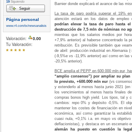
19
Siguiendo
Barnier donde explicará el avance de las mi
Seguir
La tasa de paro podría superar el 19% e
atención estará en los datos de empleo 
Página personal
podrían elevar la tasa de paro hasta el
www.r4.com/tx/newsanalisis
destrucción de 7,5 mln de nóminas no ag
mientras que los salarios medios por hor
Valoración:
0.00
+7,9% anterior) al haberse concentrado la 
Tu Valoración:
retribución. Es previsible también que vea
*
*
*
*
*
de abril: producción industrial en Alemania 
(-9,5%e vs -11,9% anterior) así como en las 
-20,5% anterior).
BCE amplía el PEPP en 600.000 mln eur, has
“amplio consenso”) por ampliar su pla
lo previsto, +600.000 mln eur
(vs consenso 
y extenderlo al menos hasta junio 2021 (en l
los vencimientos al menos hasta finales de 
compras bonos
high yield
. Los tipos, tal y
cambios: repo 0% y depósito -0,5%. El obj
mantener los costes de financiación en nive
económica, así como garantizar la estabilid
cuasi nula, +0,1% i.a. en mayo vs objetivo
deflacionistas), y destaca en un escenario 
alemán ha puesto en cuestión la leg