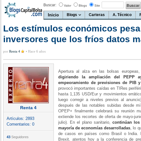
Buscar:
Valor
Blogs
Site
Inicio
Blogs
Carteras
A. Técnico
Los estímulos económicos pesa
inversores que los fríos datos 
por
Renta 4
•
Hace 6 años
Apertura al alza en las bolsas europea
digiriendo la ampliación del PEPP 
empeoramiento de previsiones de PIB y 
provocó importantes caídas en TIRes periféri
hasta 1,135 USD/Eur y movimientos erráticos
luego corregir a niveles previos al anunci
después de las notables subidas desde mí
Renta 4
OPEP+ finalmente celebrará su reunión ma
extiende los recortes de oferta de mayo-jun
Artículos:
2893
julio). En el plano sanitario,
continúan los
Comentarios:
0
mayoría de economías desarrolladas
, lo 
de casos en países como Brasil o India. 
43
Seguidores
Brexit, atentos hoy a la conferencia de pr