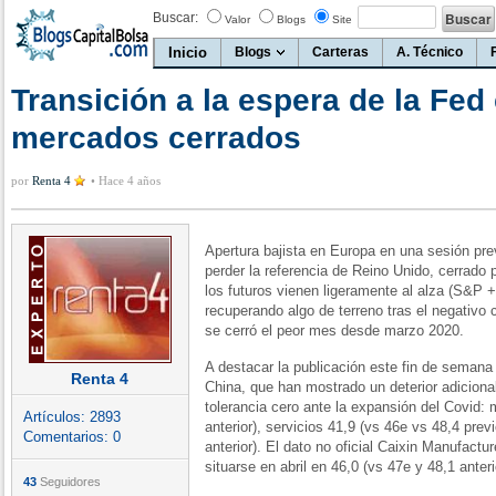
Buscar:
Valor
Blogs
Site
Inicio
Blogs
Carteras
A. Técnico
Transición a la espera de la Fed
mercados cerrados
por
Renta 4
•
Hace 4 años
Apertura bajista en Europa en una sesión pre
perder la referencia de Reino Unido, cerrado 
los futuros vienen ligeramente al alza (S&
recuperando algo de terreno tras el negativo 
se cerró el peor mes desde marzo 2020.
A destacar la publicación este fin de semana 
Renta 4
China, que han mostrado un deterior adicional
tolerancia cero ante la expansión del Covid: 
Artículos:
2893
anterior), servicios 41,9 (vs 46e vs 48,4 pre
Comentarios:
0
anterior). El dato no oficial Caixin Manufactu
situarse en abril en 46,0 (vs 47e y 48,1 anteri
43
Seguidores