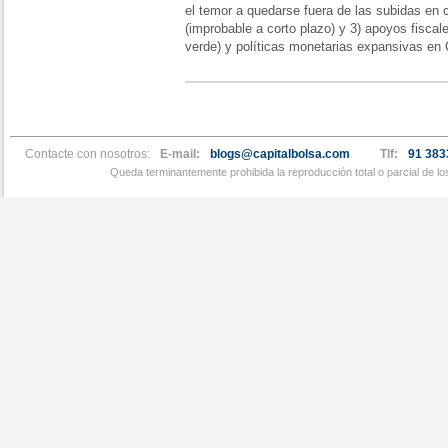
el temor a quedarse fuera de las subidas en c
(improbable a corto plazo) y 3) apoyos fisca
verde) y políticas monetarias expansivas en
Contacte con nosotros:
E-mail:
blogs@capitalbolsa.com
Tlf:
91 383
Queda terminantemente prohibida la reproducción total o parcial de l