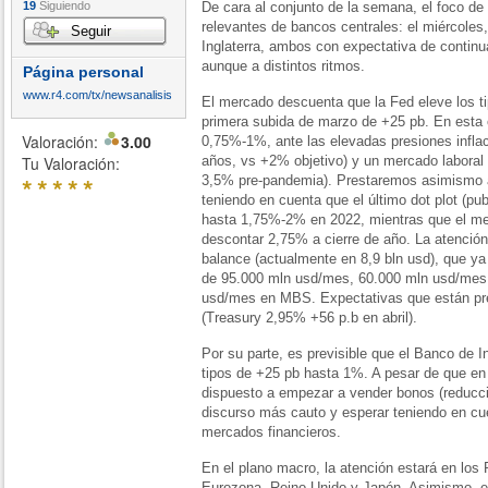
19
Siguiendo
De cara al conjunto de la semana, el foco de
relevantes de bancos centrales: el miércoles,
Seguir
Inglaterra, ambos con expectativa de continu
aunque a distintos ritmos.
Página personal
www.r4.com/tx/newsanalisis
El mercado descuenta que la Fed eleve los ti
primera subida de marzo de +25 pb. En esta 
Valoración:
3.00
0,75%-1%, ante las elevadas presiones infla
Tu Valoración:
años, vs +2% objetivo) y un mercado laboral
*
*
*
*
*
3,5% pre-pandemia). Prestaremos asimismo a
teniendo en cuenta que el último dot plot (p
hasta 1,75%-2% en 2022, mientras que el me
descontar 2,75% a cierre de año. La atención
balance (actualmente en 8,9 bln usd), que ya
de 95.000 mln usd/mes, 60.000 mln usd/mes 
usd/mes en MBS. Expectativas que están pre
(Treasury 2,95% +56 p.b en abril).
Por su parte, es previsible que el Banco de 
tipos de +25 pb hasta 1%. A pesar de que en 
dispuesto a empezar a vender bonos (reducció
discurso más cauto y esperar teniendo en cuen
mercados financieros.
En el plano macro, la atención estará en los 
Eurozona, Reino Unido y Japón. Asimismo, e