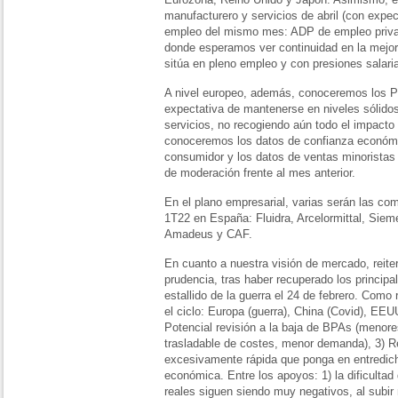
manufacturero y servicios de abril (con expec
empleo del mismo mes: ADP de empleo privad
donde esperamos ver continuidad en la mejor
sitúa en pleno empleo y con presiones salaria
A nivel europeo, además, conoceremos los PM
expectativa de mantenerse en niveles sólid
servicios, no recogiendo aún todo el impacto 
conoceremos los datos de confianza económica
consumidor y los datos de ventas minoristas
de moderación frente al mes anterior.
En el plano empresarial, varias serán las co
1T22 en España: Fluidra, Arcelormittal, Sie
Amadeus y CAF.
En cuanto a nuestra visión de mercado, rei
prudencia, tras haber recuperado los principa
estallido de la guerra el 24 de febrero. Como
el ciclo: Europa (guerra), China (Covid), EEUU
Potencial revisión a la baja de BPAs (menor
trasladable de costes, menor demanda), 3) R
excesivamente rápida que ponga en entredich
económica. Entre los apoyos: 1) la dificultad 
reales siguen siendo muy negativos, al subir m