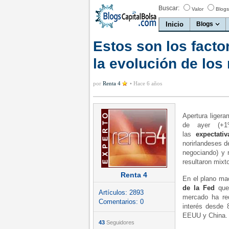
Buscar:
Valor
Blogs
Inicio
Blogs
Estos son los fact
la evolución de lo
por
Renta 4
•
Hace 6 años
Apertura liger
de ayer (+1
las
expectati
norirlandeses 
negociando) y 
resultaron mixt
Renta 4
En el plano ma
de la Fed
que 
Artículos:
2893
mercado ha red
Comentarios:
0
interés desde
EEUU y China.
43
Seguidores