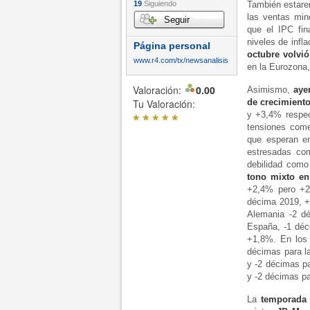
19
Siguiendo
También estar
las ventas min
Seguir
que el IPC fi
niveles de infl
Página personal
octubre volvió
www.r4.com/tx/newsanalisis
en la Eurozona,
Valoración:
0.00
Asimismo,
aye
Tu Valoración:
de crecimiento
*
*
*
*
*
y +3,4% respec
tensiones come
que esperan e
estresadas co
debilidad como
tono mixto en
+2,4% pero +2
décima 2019, +
Alemania -2 d
España, -1 déc
+1,8%. En los 
décimas para la
y -2 décimas p
y -2 décimas p
La
temporada 