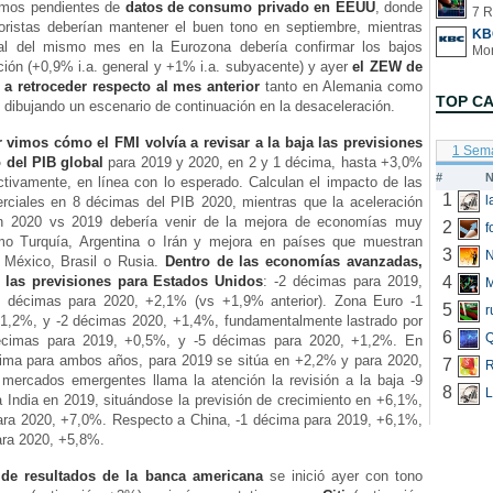
emos pendientes de
datos de consumo privado en EEUU
, donde
7 R
oristas deberían mantener el buen tono en septiembre, mientras
KB
nal del mismo mes en la Eurozona debería confirmar los bajos
ación (+0,9% i.a. general y +1% i.a. subyacente) y ayer
el ZEW de
 a retroceder respecto al mes anterior
tanto en Alemania como
TOP C
 dibujando un escenario de continuación en la desaceleración.
r vimos cómo el FMI volvía a revisar a la baja las previsiones
1 Sem
 del PIB global
para 2019 y 2020, en 2 y 1 décima, hasta +3,0%
#
N
tivamente, en línea con lo esperado. Calculan el impacto de las
1
rciales en 8 décimas del PIB 2020, mientras que la aceleración
n 2020 vs 2019 debería venir de la mejora de economías muy
2
f
mo Turquía, Argentina o Irán y mejora en países que muestran
3
N
 México, Brasil o Rusia.
Dentro de las economías avanzadas,
 las previsiones para Estados Unidos
: -2 décimas para 2019,
4
 décimas para 2020, +2,1% (vs +1,9% anterior). Zona Euro -1
5
r
1,2%, y -2 décimas 2020, +1,4%, fundamentalmente lastrado por
6
Q
écimas para 2019, +0,5%, y -5 décimas para 2020, +1,2%. En
ima para ambos años, para 2019 se sitúa en +2,2% y para 2020,
7
R
mercados emergentes llama la atención la revisión a la baja -9
8
L
 India en 2019, situándose la previsión de crecimiento en +6,1%,
ara 2020, +7,0%. Respecto a China, -1 décima para 2019, +6,1%,
ara 2020, +5,8%.
de resultados de la banca americana
se inició ayer con tono