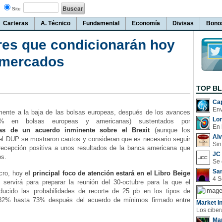
Site
Carteras
A. Técnico
Fundamental
Economía
Divisas
Bono
ores que condicionarán hoy
s mercados
TOP B
Cap
amente a la baja de las bolsas europeas, después de los avances
Lo
% en bolsas europeas y americanas) sustentados por
En 
vas de un acuerdo inminente sobre el Brexit
(aunque los
Al
del DUP se mostraron cautos y consideran que es necesario seguir
Sin
recepción positiva a unos resultados de la banca americana que
JC 
os.
San
cro, hoy e
l principal foco de atención estará en el Libro Beige
servirá para preparar la reunión del 30-octubre para la que el
ucido las probabilidades de recorte de 25 pb en los tipos de
 82% hasta 73% después del acuerdo de mínimos firmado entre
Market In
Man