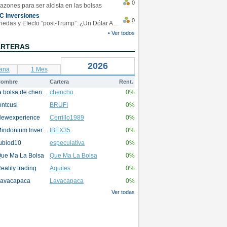
0
azones para ser alcista en las bolsas
C Inversiones
0
Monedas y Efecto “post-Trump”: ¿Un Dólar Americano operando en rangos?
• Ver todos
ARTERAS
2026
ana
1 Mes
ombre
Cartera
Rent.
la bolsa de chencho
chencho
0%
ontcusi
BRUFI
0%
ewexperience
Cerrillo1989
0%
Mindonium Inversions
IBEX35
0%
ubiod10
especulativa
0%
ue Ma La Bolsa
Que Ma La Bolsa
0%
eality trading
Aquiles
0%
avacapaca
Lavacapaca
0%
Ver todas