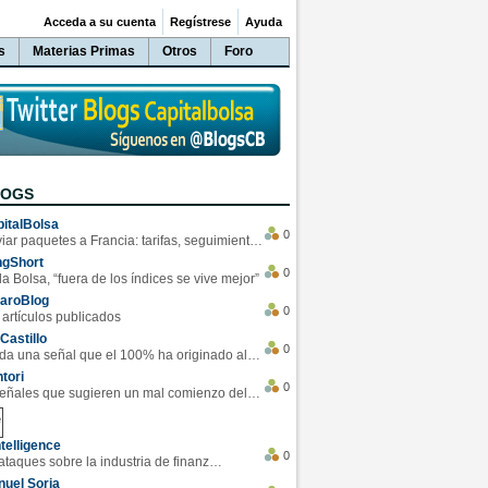
Acceda a su cuenta
Regístrese
Ayuda
s
Materias Primas
Otros
Foro
LOGS
italBolsa
0
Enviar paquetes a Francia: tarifas, seguimiento y ventajas destacadas
ngShort
0
la Bolsa, “fuera de los índices se vive mejor”
varoBlog
0
 artículos publicados
Castillo
0
Se da una señal que el 100% ha originado alzas en las bolsas
tori
0
4 Señales que sugieren un mal comienzo del 3T de la economía EEUU
telligence
0
Los ciberataques sobre la industria de finanzas se han duplicado este año
uel Soria