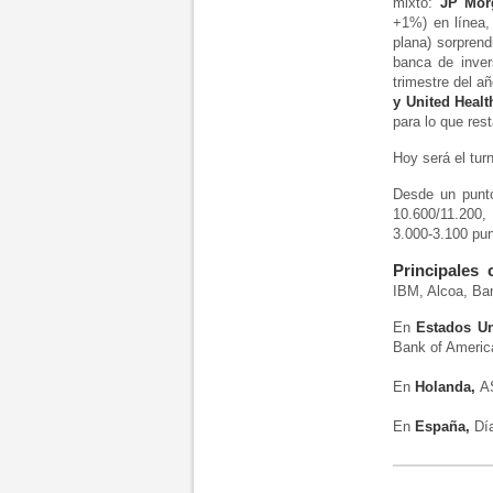
mixto:
JP Mor
+1%) en línea
plana) sorprend
banca de inver
trimestre del a
y United Healt
para lo que res
Hoy será el tu
Desde un punto
10.600/11.200,
3.000-3.100 pun
Principales 
IBM, Alcoa, Ban
En
Estados U
Bank of America
En
Holanda,
AS
En
España,
Día