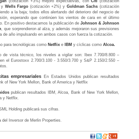
gan
(cotización +3%) mejoró expectativas, con
Citi
(cotización
, y
Wells Fargo
(cotización +2%) y
Goldman Sachs
(cotización
iendo a la baja; todos ellos alertando del deterioro del negocio de
sión, esperando que continúen los vientos de cara en el último
ño. En positivo destacamos la publicación de
Johnson & Johnson
h
, que sorprendieron al alza, y además mejoraron sus previsiones
ta de año impulsando en ambos casos con fuerza la cotización.
rno para tecnológicas como
Netflix
e
IBM
y cíclicas como
Alcoa.
 de vista técnico, los niveles a vigilar son: Ibex 7.700/8.800 –
 en el Eurostoxx 2.700/3.100 - 3.550/3.700 y S&P 2.150/2.550 –
tos.
citas empresariales
En Estados Unidos publican resultados
k of New York Mellon, Bank of America y Netflix
nidos
publican resultados IBM, Alcoa, Bank of New York Mellon,
 y Netflix.
ML Holding publicará sus cifras.
 del Inversor de Merlin Properties.