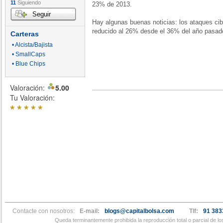
11
Siguiendo
23% de 2013.
Seguir
Hay algunas buenas noticias: los ataques cib
reducido al 26% desde el 36% del año pasa
Carteras
• Alcista/Bajista
• SmallCaps
• Blue Chips
Valoración:
5.00
Tu Valoración:
*
*
*
*
*
Contacte con nosotros:
E-mail:
blogs@capitalbolsa.com
Tlf:
91 383
Queda terminantemente prohibida la reproducción total o parcial de l