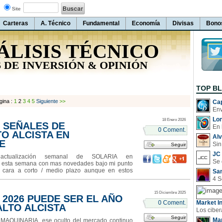
Site
Carteras
A. Técnico
Fundamental
Economía
Divisas
Bono
ÁLISIS TÉCNICO
 DE INVERSIÓN & OPINIÓN
TOP B
gina :
1
2
3
4
5
Siguiente
>>
Cap
Lo
18 Enero 2026
: SEÑALES DE
En 
0 Coment.
O ALCISTA EN
Al
E
Sin
Seguir
JC 
alización semanal de SOLARIA en
esta semana con mas novedades bajo mi punto
e cara a corto / medio plazo aunque en estos
San
contrario sobre las posiciones bajistas y las
más movimientos significativos, sin embargo
15 Diciembre 2025
 2026 PUEDE SER EL AÑO
0 Coment.
Market In
ALTO ALCISTA
Seguir
Man
UINARIA, ese oculto del mercado continuo