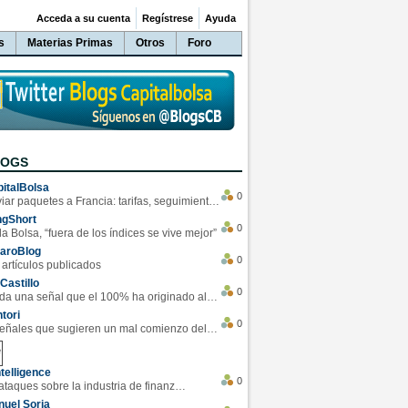
Acceda a su cuenta
Regístrese
Ayuda
s
Materias Primas
Otros
Foro
LOGS
italBolsa
0
Enviar paquetes a Francia: tarifas, seguimiento y ventajas destacadas
ngShort
0
la Bolsa, “fuera de los índices se vive mejor”
varoBlog
0
 artículos publicados
Castillo
0
Se da una señal que el 100% ha originado alzas en las bolsas
tori
0
4 Señales que sugieren un mal comienzo del 3T de la economía EEUU
telligence
0
Los ciberataques sobre la industria de finanzas se han duplicado este año
uel Soria