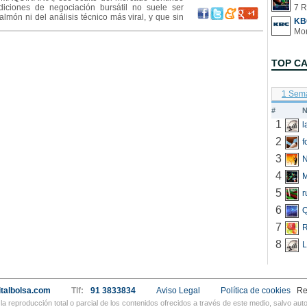
iciones de negociación bursátil no suele ser
7 R
almón ni del análisis técnico más viral, y que sin
KB
sitivos del lado de la visualización t&eac
TOP C
1 Sem
#
N
1
2
f
3
N
4
5
r
6
Q
7
R
8
L
talbolsa.com
Tlf:
91 3833834
Aviso Legal
Política de cookies
Re
a reproducción total o parcial de los contenidos ofrecidos a través de este medio, salvo a