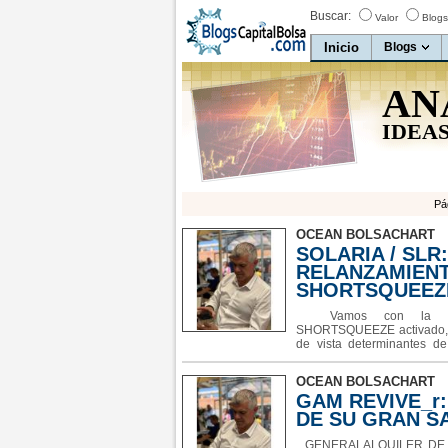
Buscar:
Valor
Blogs
Inicio
Blogs
AN
IDEAS
Pá
OCEAN BOLSACHART
SOLARIA / SLR
RELANZAMIENT
SHORTSQUEEZ
Vamos con la actu
SHORTSQUEEZE activado, 
de vista determinantes d
momento pueda parecer lo 
apuestas alcistas, con 
OCEAN BOLSACHART
manteniendo
GAM REVIVE_r:
DE SU GRAN S
GENERALALQUILER DE MAQ