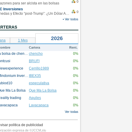
0
azones para ser alcista en las bolsas
C Inversiones
0
Monedas y Efecto “post-Trump”: ¿Un Dólar Americano operando en rangos?
• Ver todos
ARTERAS
2026
ana
1 Mes
ombre
Cartera
Rent.
la bolsa de chencho
chencho
0%
ontcusi
BRUFI
0%
ewexperience
Cerrillo1989
0%
Mindonium Inversions
IBEX35
0%
ubiod10
especulativa
0%
ue Ma La Bolsa
Que Ma La Bolsa
0%
eality trading
Aquiles
0%
avacapaca
Lavacapaca
0%
Ver todas
visar politica de publicidad
utorización expresa de ©JCCM,slu