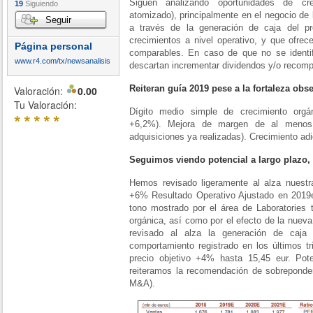
Siguen analizando oportunidades de cre
19
Siguiendo
atomizado), principalmente en el negocio de 
Seguir
a través de la generación de caja del p
crecimientos a nivel operativo, y que ofre
Página personal
comparables. En caso de que no se identif
www.r4.com/tx/newsanalisis
descartan incrementar dividendos y/o recomp
Reiteran guía 2019 pese a la fortaleza obs
Valoración:
0.00
Tu Valoración:
Dígito medio simple de crecimiento orgá
*
*
*
*
*
+6,2%). Mejora de margen de al menos 
adquisiciones ya realizadas). Crecimiento adi
Seguimos viendo potencial a largo plazo,
Hemos revisado ligeramente al alza nuest
+6% Resultado Operativo Ajustado en 2019e
tono mostrado por el área de Laboratories t
orgánica, así como por el efecto de la nue
revisado al alza la generación de caja 
comportamiento registrado en los últimos tr
precio objetivo +4% hasta 15,45 eur. Po
reiteramos la recomendación de sobreponder
M&A).