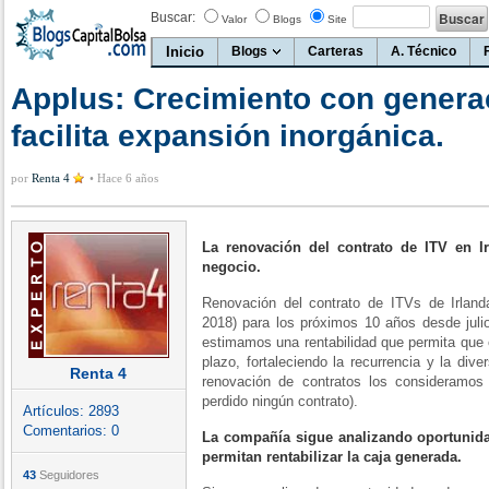
Buscar:
Valor
Blogs
Site
Inicio
Blogs
Carteras
A. Técnico
Applus: Crecimiento con genera
facilita expansión inorgánica.
por
Renta 4
•
Hace 6 años
La renovación del contrato de ITV en Ir
negocio.
Renovación del contrato de ITVs de Irland
2018) para los próximos 10 años desde juli
estimamos una rentabilidad que permita que e
plazo, fortaleciendo la recurrencia y la dive
Renta 4
renovación de contratos los consideramo
perdido ningún contrato).
Artículos:
2893
Comentarios:
0
La compañía sigue analizando oportunid
permitan rentabilizar la caja generada.
43
Seguidores