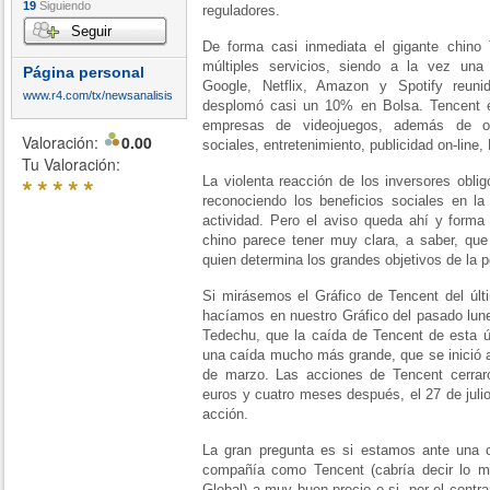
19
Siguiendo
reguladores.
Seguir
De forma casi inmediata el gigante chino
múltiples servicios, siendo a la vez un
Página personal
Google, Netflix, Amazon y Spotify reuni
www.r4.com/tx/newsanalisis
desplomó casi un 10% en Bolsa. Tencent e
empresas de videojuegos, además de ofr
Valoración:
0.00
sociales, entretenimiento, publicidad on-line,
Tu Valoración:
*
*
*
*
*
La violenta reacción de los inversores oblig
reconociendo los beneficios sociales en la
actividad. Pero el aviso queda ahí y forma
chino parece tener muy clara, a saber, qu
quien determina los grandes objetivos de la p
Si mirásemos el Gráfico de Tencent del últ
hacíamos en nuestro Gráfico del pasado lun
Tedechu, que la caída de Tencent de esta ú
una caída mucho más grande, que se inició 
de marzo. Las acciones de Tencent cerra
euros y cuatro meses después, el 27 de julio
acción.
La gran pregunta es si estamos ante una 
compañía como Tencent (cabría decir lo m
Global) a muy buen precio o si, por el contra