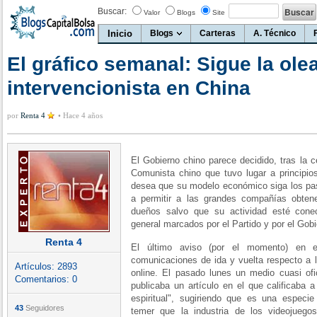
Buscar:
Valor
Blogs
Site
Inicio
Blogs
Carteras
A. Técnico
El gráfico semanal: Sigue la ole
intervencionista en China
por
Renta 4
•
Hace 4 años
El Gobierno chino parece decidido, tras la c
Comunista chino que tuvo lugar a principios
desea que su modelo económico siga los pas
a permitir a las grandes compañías obtene
dueños salvo que su actividad esté conec
general marcados por el Partido y por el Gobi
Renta 4
El último aviso (por el momento) en e
comunicaciones de ida y vuelta respecto a 
Artículos:
2893
online. El pasado lunes un medio cuasi ofic
Comentarios:
0
publicaba un artículo en el que calificaba 
espiritual", sugiriendo que es una especie
43
Seguidores
temer que la industria de los videojuego