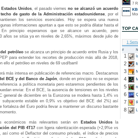
7 R
a
Estados Unidos
, el pasado viernes
no se alcanzó un acuerdo
KB
l techo de gasto de la Administración estadounidense
, por el
ntienen los servicios esenciales. Hoy se espera una nueva
lgunas informaciones apuntan a que esto se podría dilatar hasta el
TOP C
 En principio esperamos que se alcance un acuerdo, pero
0 años
se sitúa ya en niveles de 2,65%, máximos desde julio de
1 Sem
#
N
del petróleo
se alcanza un principio de acuerdo entre Rusia y los
1
PEP para extender los recortes de producción más allá de 2018,
 ello el petróleo en niveles de 69 usd/barril
2
f
3
N
rá más intensa en publicación de referencias macro. Destacamos
del BCE y del Banco de Japón
, donde en principio no se esperan
4
referencia a política monetaria pero estaremos pendientes de los
5
r
uedan enviar. En el BCE, la ausencia de tensiones en los niveles
6
Q
IPC general de diciembre en la Eurozona se modera hasta 1,4% vs
y subyacente estable en 0,9% vs objetivo del BCE del 2%) así
7
R
e fortaleza del Euro podría llevar a mantener un discurso bastante
8
L
l momento.
es económicos más relevantes serán en
Estados Unidos
la
ación del PIB 4T17
con ligera ralentización esperada (+2,9%e vs
, así como el Deflactor del consumo privado, el índice de precios