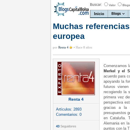
Buscar:
Valor
Blogs
Inicio
Blogs
Muchas referencias 
europea
por
Renta 4
•
Hace 8 años
Comenzamos la
Merkel y el 
acuerdo para co
apoyando la for
futuros viene
recogiendo la s
primera vez de
Renta 4
perspectiva es
gracias a la 
Artículos:
2893
presupuestos ge
Comentarios:
0
en Cataluña. 
Alemania en la
43
Seguidores
puntos con la 