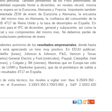
umo personal. También pendientes de los PMIs preliminares de
abilidad esperada frente a diciembre, en niveles récord, misma
se espera en la Eurozona, Alemania y Francia. Importante también
delantada ZEW de enero de Eurozona y Alemania, la encuesta
 del mismo mes en Alemania, la confianza del consumidor de la
PIB 4T17 de Reino Unido y la tasa de desempleo en España. En
urno para el IPC de diciembre, general y subyacente, así como la
cial y sus componentes del mismo mes. No debemos perder de
nufacturero preliminar de enero.
dientes asimismo de los
resultados empresariales
, donde hasta
 está apreciando un tono muy positivo. En EEUU publican:
 Netflix (lunes), Johnson & Johnson, P&G, Verizon y Texas
tes) General Electric y Ford (miércoles), Paypal, Caterpillar, Intel
eves), y Colgate y 3M (viernes). Mientras que en Europa tan sólo
 de LVMH y Bankinter (jueves), que da el pistoletazo de salida a
e resultados 4T17 en España.
 de vista técnico, los niveles a vigilar son: Ibex 9.250/9.350 -
, en el Eurostoxx 3.100/3.350-3.700/3.850 y S&P 2.320/2.420