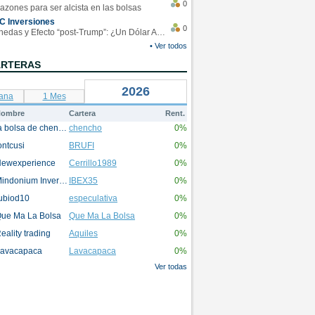
0
azones para ser alcista en las bolsas
C Inversiones
0
Monedas y Efecto “post-Trump”: ¿Un Dólar Americano operando en rangos?
• Ver todos
ARTERAS
2026
ana
1 Mes
ombre
Cartera
Rent.
la bolsa de chencho
chencho
0%
ontcusi
BRUFI
0%
ewexperience
Cerrillo1989
0%
Mindonium Inversions
IBEX35
0%
ubiod10
especulativa
0%
ue Ma La Bolsa
Que Ma La Bolsa
0%
eality trading
Aquiles
0%
avacapaca
Lavacapaca
0%
Ver todas