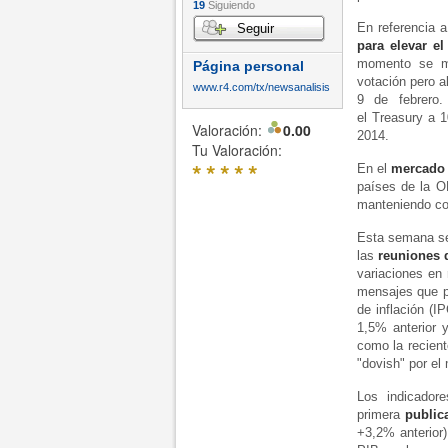
19
Siguiendo
En referencia 
Seguir
para elevar e
momento se ma
Página personal
votación pero a
www.r4.com/tx/newsanalisis
9 de febrero.
el
Treasury
a 1
Valoración:
0.00
2014.
Tu Valoración:
*
*
*
*
*
En el
mercado 
países de la O
manteniendo con
Esta semana se
las
reuniones 
variaciones en 
mensajes que p
de inflación (
1,5% anterior 
como la recient
"dovish" por e
Los indicador
primera
public
+3,2% anterior)