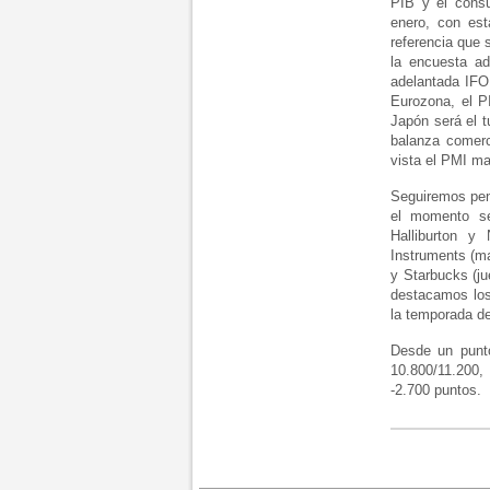
PIB y el cons
enero, con est
referencia que 
la encuesta a
adelantada IFO
Eurozona, el 
Japón será el t
balanza comer
vista el PMI ma
Seguiremos pen
el momento se
Halliburton y
Instruments (mar
y Starbucks (ju
destacamos los
la temporada d
Desde un punto
10.800/11.200
-2.700 puntos.