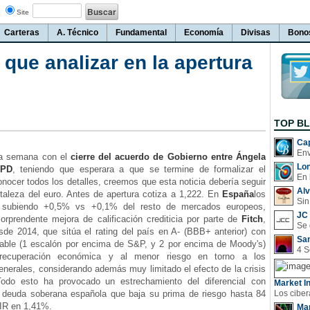
Site
Carteras
A. Técnico
Fundamental
Economía
Divisas
Bono
que analizar en la apertura
TOP B
Cap
 semana con el
cierre del acuerdo de Gobierno entre Ángela
Lo
SPD
, teniendo que esperara a que se termine de formalizar el
En 
nocer todos los detalles, creemos que esta noticia debería seguir
Al
taleza del euro. Antes de apertura cotiza a 1,222. En
España
los
Sin
n subiendo +0,5% vs +0,1% del resto de mercados europeos,
JC 
orprendente mejora de calificación crediticia por parte de
Fitch
,
sde 2014, que sitúa el rating del país en A- (BBB+ anterior) con
San
table (1 escalón por encima de S&P, y 2 por encima de Moody's)
recuperación económica y al menor riesgo en torno a los
nerales, considerando además muy limitado el efecto de la crisis
Todo esto ha provocado un estrechamiento del diferencial con
Market In
 deuda soberana española que baja su prima de riesgo hasta 84
TIR en 1,41%.
Man