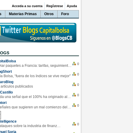
Acceda a su cuenta
Regístrese
Ayuda
s
Materias Primas
Otros
Foro
LOGS
italBolsa
0
Enviar paquetes a Francia: tarifas, seguimiento y ventajas destacadas
ngShort
0
la Bolsa, “fuera de los índices se vive mejor”
varoBlog
0
 artículos publicados
Castillo
0
Se da una señal que el 100% ha originado alzas en las bolsas
tori
0
4 Señales que sugieren un mal comienzo del 3T de la economía EEUU
telligence
0
Los ciberataques sobre la industria de finanzas se han duplicado este año
uel Soria