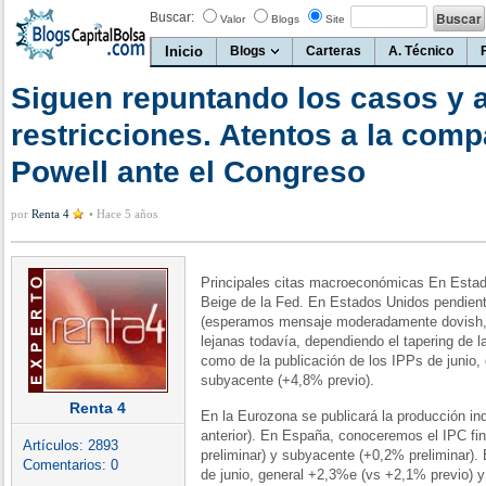
Buscar:
Valor
Blogs
Site
Inicio
Blogs
Carteras
A. Técnico
Siguen repuntando los casos y 
restricciones. Atentos a la com
Powell ante el Congreso
por
Renta 4
•
Hace 5 años
Principales citas macroeconómicas En Estad
Beige de la Fed. En Estados Unidos pendient
(esperamos mensaje moderadamente dovish, 
lejanas todavía, dependiendo el tapering de l
como de la publicación de los IPPs de junio,
subyacente (+4,8% previo).
Renta 4
En la Eurozona se publicará la producción i
anterior). En España, conoceremos el IPC fin
Artículos:
2893
preliminar) y subyacente (+0,2% preliminar). 
Comentarios:
0
de junio, general +2,3%e (vs +2,1% previo) 