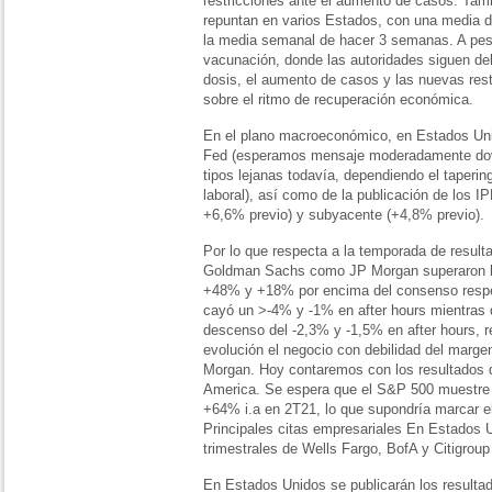
restricciones ante el aumento de casos. Ta
repuntan en varios Estados, con una media d
la media semanal de hacer 3 semanas. A pesa
vacunación, donde las autoridades siguen de
dosis, el aumento de casos y las nuevas rest
sobre el ritmo de recuperación económica.
En el plano macroeconómico, en Estados Unid
Fed (esperamos mensaje moderadamente dov
tipos lejanas todavía, dependiendo el taperin
laboral), así como de la publicación de los I
+6,6% previo) y subyacente (+4,8% previo).
Por lo que respecta a la temporada de result
Goldman Sachs como JP Morgan superaron l
+48% y +18% por encima del consenso resp
cayó un >-4% y -1% en after hours mientras
descenso del -2,3% y -1,5% en after hours, r
evolución el negocio con debilidad del marge
Morgan. Hoy contaremos con los resultados d
America. Se espera que el S&P 500 muestre u
+64% i.a en 2T21, lo que supondría marcar e
Principales citas empresariales En Estados U
trimestrales de Wells Fargo, BofA y Citigroup
En Estados Unidos se publicarán los resultad