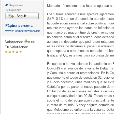
43
Seguidores
Mercados financieros Los futuros apuntan a u
19
Siguiendo
Los futuros apuntan a una apertura ligeramen
Seguir
S&P -0,1%) en un día donde la atención esta
la conferencia semi anual sobre política monet
Página personal
repunte visto ayer en los datos de inflación
www.r4.com/tx/newsanalisis
que marcó su mayor ritmo de crecimiento des
no debería cambiar el discurso, considerando
Valoración:
5.00
aunque sin descartar que podría ser más pers
Tu Valoración:
estas cifras no deberían suponer un adelanto 
*
*
*
*
*
que respecta a otros bancos centrales, el b
finalizar el QE este mes para sorpresa del m
En cuanto a la evolución de la pandemia en
Covid-19 y el avance de la variante Delta, h
y Cataluña a anunciar restricciones. En la 
nuevamente el toque de queda en 32 regiones y
y el ocio nocturno, unas medidas que se ext
Cataluña por su parte, el nuevo paquete de m
limitación de las reuniones sociales a un má
cualquier actividad a las 00:30. Todas estas
sobre el ritmo de recuperación principalmente
el resto de mundo, Sidney seguirá cerrada d
que Melbourne se enfrenta a la variante Delt