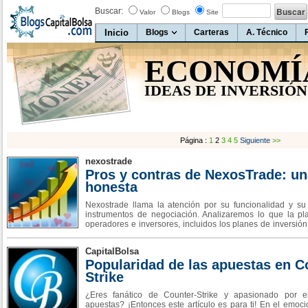
Buscar:
Valor
Blogs
Site
Inicio
Blogs
Carteras
A. Técnico
ECONOMÍ
IDEAS DE INVERSIÓN
Página :
1
2
3
4
5
Siguiente
>>
nexostrade
Pros y contras de NexosTrade: un
honesta
Nexostrade llama la atención por su funcionalidad y s
instrumentos de negociación. Analizaremos lo que la pl
operadores e inversores, incluidos los planes de inversión
activos de negociación. Nos centraremos principalmente 
real con la plataforma, lo que
CapitalBolsa
Popularidad de las apuestas en C
Strike
¿Eres fanático de Counter-Strike y apasionado por 
apuestas? ¡Entonces este artículo es para ti! En el emo