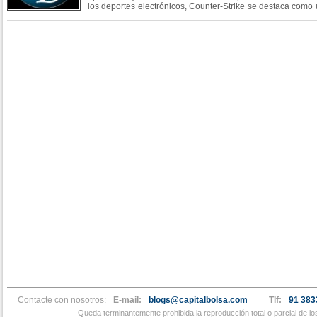
los deportes electrónicos, Counter-Strike se destaca como
más populares y competitivos. Y no es de extrañar que
Counter-Strike es
Contacte con nosotros:
E-mail:
blogs@capitalbolsa.com
Tlf:
91 383
Queda terminantemente prohibida la reproducción total o parcial de l