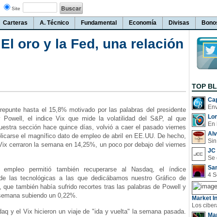
Site
Carteras
A. Técnico
Fundamental
Economía
Divisas
Bono
El oro y la Fed, una relación
TOP B
Cap
 repunte hasta el 15,8% motivado por las palabras del presidente
Lo
 Powell, el indice Vix que mide la volatilidad del S&P, al que
En 
estra sección hace quince días, volvió a caer el pasado viernes
Al
licarse el magnífico dato de empleo de abril en EE.UU. De hecho,
Sin
 Vix cerraron la semana en 14,25%, un poco por debajo del viernes
JC 
San
 empleo permitió también recuperarse al Nasdaq, el índice
 de las tecnológicas a las que dedicábamos nuestro Gráfico de
, que también había sufrido recortes tras las palabras de Powell y
 semana subiendo un 0,22%.
Market In
aq y el Vix hicieron un viaje de "ida y vuelta" la semana pasada.
Man