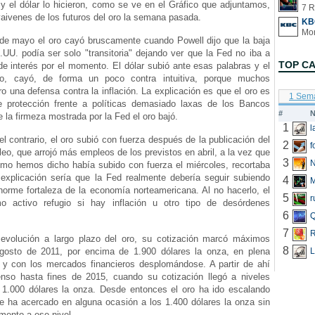
y el dólar lo hicieron, como se ve en el Gráfico que adjuntamos,
7 R
 vaivenes de los futuros del oro la semana pasada.
KB
 de mayo el oro cayó bruscamente cuando Powell dijo que la baja
.UU. podía ser solo "transitoria" dejando ver que la Fed no iba a
TOP C
 de interés por el momento. El dólar subió ante esas palabras y el
so, cayó, de forma un poco contra intuitiva, porque muchos
ro una defensa contra la inflación. La explicación es que el oro es
1 Sem
 protección frente a políticas demasiado laxas de los Bancos
#
N
e la firmeza mostrada por la Fed el oro bajó.
1
 el contrario, el oro subió con fuerza después de la publicación del
2
f
eo, que arrojó más empleos de los previstos en abril, a la vez que
3
N
como hemos dicho había subido con fuerza el miércoles, recortaba
 explicación sería que la Fed realmente debería seguir subiendo
4
norme fortaleza de la economía norteamericana. Al no hacerlo, el
5
r
o activo refugio si hay inflación u otro tipo de desórdenes
6
Q
7
R
evolución a largo plazo del oro, su cotización marcó máximos
8
agosto de 2011, por encima de 1.900 dólares la onza, en plena
L
o, y con los mercados financieros desplomándose. A partir de ahí
enso hasta fines de 2015, cuando su cotización llegó a niveles
 1.000 dólares la onza. Desde entonces el oro ha ido escalando
se ha acercado en alguna ocasión a los 1.400 dólares la onza sin
omento a ese nivel.