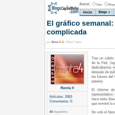
Buscar:
Valor
Blogs
Inicio
Blogs
El gráfico semanal: 
complicada
por
Renta 4
•
Hace 7 años
Tras un súbito
de la Fed, Jay
dedicábamos nu
después de pub
los futuros del
anterior.
Renta 4
El informe de
representativo
Artículos:
2893
hace siete días
Comentarios:
0
que terminó la
43
Seguidores
No solo el Nasd