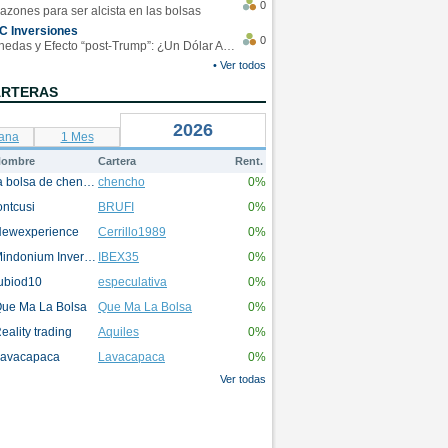
0
azones para ser alcista en las bolsas
C Inversiones
0
Monedas y Efecto “post-Trump”: ¿Un Dólar Americano operando en rangos?
• Ver todos
ARTERAS
2026
ana
1 Mes
ombre
Cartera
Rent.
la bolsa de chencho
chencho
0%
ontcusi
BRUFI
0%
ewexperience
Cerrillo1989
0%
Mindonium Inversions
IBEX35
0%
ubiod10
especulativa
0%
ue Ma La Bolsa
Que Ma La Bolsa
0%
eality trading
Aquiles
0%
avacapaca
Lavacapaca
0%
Ver todas