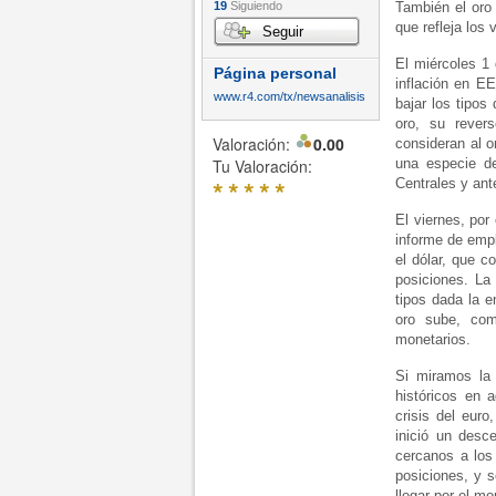
19
Siguiendo
También el oro 
que refleja los
Seguir
El miércoles 1
Página personal
inflación en EE
www.r4.com/tx/newsanalisis
bajar los tipos
oro, su rever
Valoración:
0.00
consideran al o
Tu Valoración:
una especie de
*
*
*
*
*
Centrales y ant
El viernes, por
informe de empl
el dólar, que 
posiciones. La
tipos dada la e
oro sube, com
monetarios.
Si miramos la 
históricos en 
crisis del eur
inició un desc
cercanos a los
posiciones, y 
llegar por el m