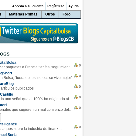
Acceda a su cuenta
Regístrese
Ayuda
s
Materias Primas
Otros
Foro
LOGS
italBolsa
0
Enviar paquetes a Francia: tarifas, seguimiento y ventajas destacadas
ngShort
0
la Bolsa, “fuera de los índices se vive mejor”
varoBlog
0
 artículos publicados
Castillo
0
Se da una señal que el 100% ha originado alzas en las bolsas
tori
0
4 Señales que sugieren un mal comienzo del 3T de la economía EEUU
telligence
0
Los ciberataques sobre la industria de finanzas se han duplicado este año
uel Soria