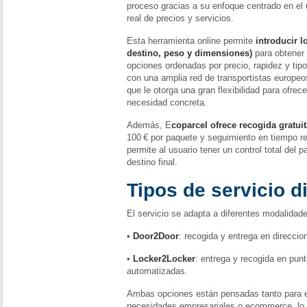
proceso gracias a su enfoque centrado en el
real de precios y servicios.
Esta herramienta online permite
introducir l
destino, peso y dimensiones)
para obtener
opciones ordenadas por precio, rapidez y tipo
con una amplia red de transportistas europ
que le otorga una gran flexibilidad para ofre
necesidad concreta.
Además, E
coparcel ofrece recogida gratuit
100 € por paquete y seguimiento en tiempo r
permite al usuario tener un control total del 
destino final.
Tipos de servicio d
El servicio se adapta a diferentes modalidad
•
Door2Door
: recogida y entrega en direccio
•
Locker2Locker
: entrega y recogida en pun
automatizadas.
Ambas opciones están pensadas tanto para e
necesidades empresariales o ecommerce, lo