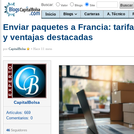
Buscar:
Valor
Blogs
Site
Inicio
Blogs
Carteras
A. Técnico
Enviar paquetes a Francia: tarif
y ventajas destacadas
por
CapitalBolsa
•
Hace 11 mess
CapitalBolsa
Artículos:
669
Comentarios:
0
46
Seguidores