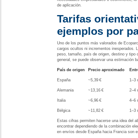
de aplicación.
Tarifas orientat
ejemplos por pa
Uno de los puntos más valorados de Ecoparcel
cargos ocultos ni incrementos inesperados. La
peso, tamaño, país de origen, destino y tipo 
general, se puede observar una estimación b
País de origen
Precio aproximado
Entr
España
~5,39 €
1–3 
Alemania
~13,16 €
2–4 
Italia
~6,96 €
4–6 
Bélgica
~11,82 €
1–3 
Estas cifras permiten hacerse una idea del 
encontrar dependiendo de la combinación eleg
en envíos desde España hacia Francia son e