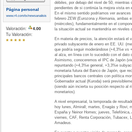
débiles, por debajo del nivel de 50, mientra
pendientes de si continúa la mejora vista en 
Página personal
En el mismo sentido podríamos ver avances 
www.r4.com/tx/newsanalisis
febrero ZEW (Eurozona y Alemania, ambas el
(miércoles), fundamentalmente en el compon
Valoración:
4.00
la situación actual se mantendría en niveles 
Tu Valoración:
*
*
*
*
*
En materia de precios, la atención estará el 
privado subyacente de enero en EE. UU. (medi
que podría seguir moderándose (+4,3%e vs +4,
al alza, en línea con lo sucedido con el dato
Asimismo, conoceremos el IPC de Japón (vier
repuntando (+4,3%e general, +3,3%e subyacen
monetaria futura del Banco de Japón, que re
principales bancos centrales con política mo
Gobernador actual (Kuroda) será previsibleme
(siendo aún incierta su posición respecto al r
monetarios).
A nivel empresarial, la temporada de resulta
hoy lunes, Almirall; martes, Enagás y Rovi; m
España y Neinor Homes; jueves, Telefónica, 
viernes, CAF, Renta Corporación, Tubacex, L
Amadeus.