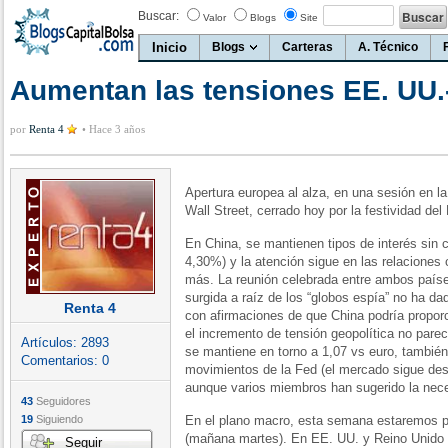
Buscar:
Valor
Blogs
Site
Inicio
Blogs
Carteras
A. Técnico
Aumentan las tensiones EE. UU.
por
Renta 4
•
Hace 3 años
Apertura europea al alza, en una sesión en l
Wall Street, cerrado hoy por la festividad del
En China, se mantienen tipos de interés sin
4,30%) y la atención sigue en las relaciones
más. La reunión celebrada entre ambos países
surgida a raíz de los “globos espía” no ha dad
Renta 4
con afirmaciones de que China podría propor
el incremento de tensión geopolítica no parec
Artículos:
2893
se mantiene en torno a 1,07 vs euro, tambié
Comentarios:
0
movimientos de la Fed (el mercado sigue de
aunque varios miembros han sugerido la nec
43
Seguidores
19
Siguiendo
En el plano macro, esta semana estaremos p
(mañana martes). En EE. UU. y Reino Unido 
Seguir