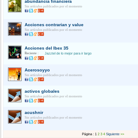
abundancia financiera
Sin artículos publicados por el momento
Acciones contrarian y value
Sin artículos publicados por el momento
Acciones del Ibex 35
Reciente :
Jazztel de lo mejor para ir largo
Acerosoyyo
Sin artículos publicados por el momento
activos globales
Sin artículos publicados por el momento
acushnir
Sin artículos publicados por el momento
Página : 1
2
3
4
Siguiente
>>