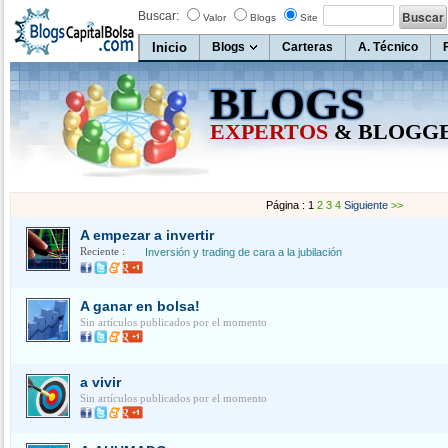
Buscar:
Valor
Blogs
Site
Inicio
Blogs
Carteras
A. Técnico
BLOGS
EXPERTOS
& BLOGG
Página : 1
2
3
4
Siguiente
>>
A empezar a invertir
Reciente :
Inversión y trading de cara a la jubilación
A ganar en bolsa!
Sin artículos publicados por el momento
a vivir
Sin artículos publicados por el momento