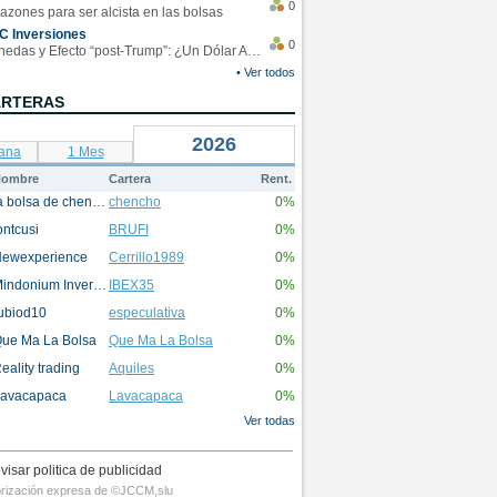
0
azones para ser alcista en las bolsas
C Inversiones
0
Monedas y Efecto “post-Trump”: ¿Un Dólar Americano operando en rangos?
• Ver todos
ARTERAS
2026
ana
1 Mes
ombre
Cartera
Rent.
la bolsa de chencho
chencho
0%
ontcusi
BRUFI
0%
ewexperience
Cerrillo1989
0%
Mindonium Inversions
IBEX35
0%
ubiod10
especulativa
0%
ue Ma La Bolsa
Que Ma La Bolsa
0%
eality trading
Aquiles
0%
avacapaca
Lavacapaca
0%
Ver todas
visar politica de publicidad
utorización expresa de ©JCCM,slu