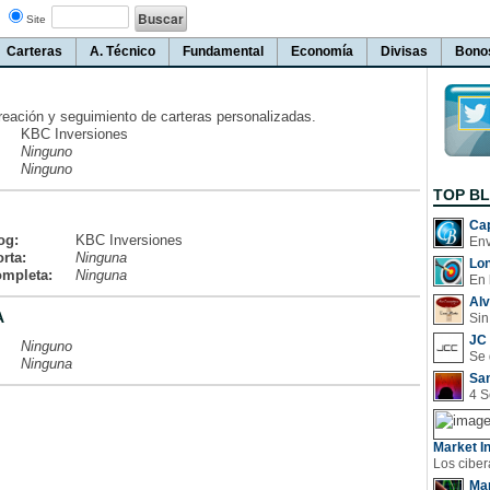
Site
Carteras
A. Técnico
Fundamental
Economía
Divisas
Bono
reación y seguimiento de carteras personalizadas.
KBC Inversiones
Ninguno
Ninguno
TOP B
Cap
og:
KBC Inversiones
rta:
Ninguna
Lo
ompleta:
Ninguna
En 
Al
A
Sin
JC 
Ninguno
Ninguna
San
Market In
Man