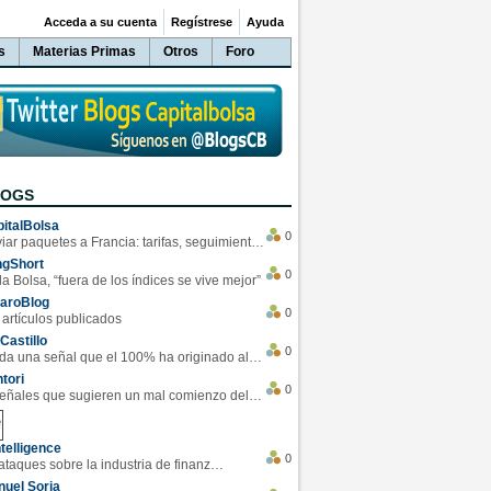
Acceda a su cuenta
Regístrese
Ayuda
s
Materias Primas
Otros
Foro
LOGS
italBolsa
0
Enviar paquetes a Francia: tarifas, seguimiento y ventajas destacadas
ngShort
0
la Bolsa, “fuera de los índices se vive mejor”
varoBlog
0
 artículos publicados
Castillo
0
Se da una señal que el 100% ha originado alzas en las bolsas
tori
0
4 Señales que sugieren un mal comienzo del 3T de la economía EEUU
telligence
0
Los ciberataques sobre la industria de finanzas se han duplicado este año
uel Soria