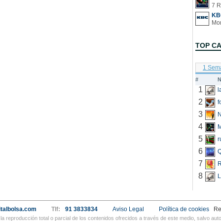
7 R
KB
TOP C
1 Sem
#
N
1
2
f
3
N
4
5
r
6
Q
7
R
8
L
talbolsa.com
Tlf:
91 3833834
Aviso Legal
Política de cookies
Re
a reproducción total o parcial de los contenidos ofrecidos a través de este medio, salvo a