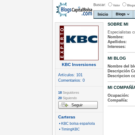
Buscar:
Valor
Blogs
Inicio
Blogs
SOBRE MI
Especialistas c
Nombre:
Apellidos:
Intereses:
MI BLOG
KBC Inversiones
Nombre del bl
Descripción Co
Artículos:
101
Descripcion c
Comentarios:
0
MI COMPAÑÍ
18
Seguidores
Ocupación:
20
Siguiendo
Compañía:
Seguir
Carteras
• KBC bolsa española
• TimingKBC