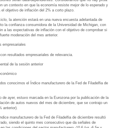
 en un contexto en que la economía resiste mejor de lo esperado y
el objetivo de inflación del 2% a corto plazo.
 ciclo, la atención estará en una nueva encuesta adelantada de
eto la confianza consumidora de la Universidad de Michigan, con
ón a las expectativas de inflación con el objetivo de comprobar si
 fuerte moderación del mes anterior.
as empresariales
con resultados empresariales de relevancia.
ental de la sesión anterior
económico
os conocimos el Índice manufacturero de la Fed de Filadelfia de
 de ayer, estuvo marcada en la Eurozona por la publicación de la
ulación de autos nuevos del mes de diciembre, que se contrajo un
 anterior).
ndice manufacturero de la Fed de Filadelfia de diciembre resultó
rado, siendo el quinto mes consecutivo que da señales de
n las condiciones del sector manufacturero -10,6 (vs -6,5e y