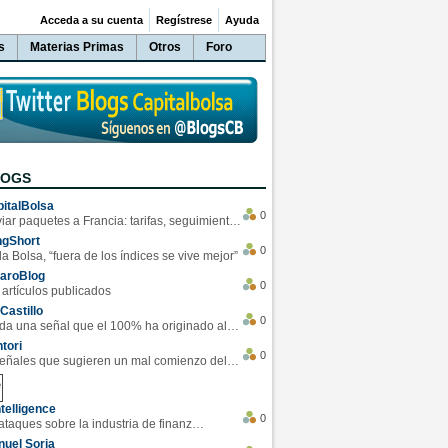
Acceda a su cuenta
Regístrese
Ayuda
s
Materias Primas
Otros
Foro
LOGS
italBolsa
0
Enviar paquetes a Francia: tarifas, seguimiento y ventajas destacadas
ngShort
0
la Bolsa, “fuera de los índices se vive mejor”
varoBlog
0
 artículos publicados
Castillo
0
Se da una señal que el 100% ha originado alzas en las bolsas
tori
0
4 Señales que sugieren un mal comienzo del 3T de la economía EEUU
telligence
0
Los ciberataques sobre la industria de finanzas se han duplicado este año
uel Soria