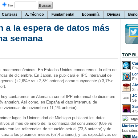
Site
Carteras
A. Técnico
Fundamental
Economía
Divisas
Bono
n a la espera de datos más
ima semana
TOP B
Cap
tas macroeconómicas. En Estados Unidos conoceremos la cifra de
Lo
ndas de diciembre. En Japón, se publicará el IPC interanual de
En 
o general (+2,6%e vs +2,8% anterior) como subyacente (+3,7%e
Al
or).
Sin
JC 
 hoy contaremos en Alemania con el IPP interanual de diciembre
% anterior). Así como, en España el dato interanual de
San
e viviendas de noviembre (-11,1% anterior).
rimer lugar, la Universidad de Michigan publicará los datos
lativos al mes de enero de: la confianza del consumidor (68e vs
Market In
junto con las referencias de situación actual (73,3 anterior) y de
 cara a los próximos meses (67,4 anterior); y las expectativas de
Man