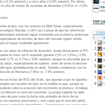
año (+3,1% anterior) y a cinco años (+2,9% anterior). Por último,
7 R
 la cifra de ventas de viviendas de diciembre (+0,5%e vs +0,8%
KB
cieros
TOP C
mente al alza, tras los avances en Wall Street, especialmente
tecnológico Nasdaq +1,35% aun a pesar de que las referencias
1 Sem
(desempleo semanal) siguen mostrando una economía americana
#
N
s expectativas de recortes de tipos del mercado siguen siendo
1
nque se hayan moderado ligeramente.
2
f
s con datos de inflación de diciembre, donde destacamos el IPC
3
N
odera en línea con lo esperado (general 2,6% vs 2,6%e y 2,8%
cente 3,7% vs 3,7%e y 3,8% anterior), aunque es previsible que el
4
s datos, especialmente de salarios, antes de tomar la decisión
5
r
bir tipos (probablemente en abril). También contaremos con los
6
oducción en Alemania (-7,8%e vs -7,9% anterior).
Q
7
R
ron las Actas del BCE del 14-dic, que apuntan a que en aquellos
8
rajaba aún recortes de tipos en la medida en que, aunque se
L
udente sobre la evolución del crecimiento económico, el trabajo
a la inflación no está aún concluido. La propia Lagarde ha dado
mes de junio como la fecha más probable de inicio de las
ea con nuestras previsiones y más cauta que el mercado (abril),
isiones serán data-dependientes. Consideramos que no hay prisa