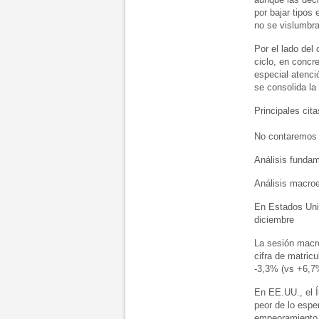
por bajar tipos
no se vislumbra 
Por el lado del
ciclo, en concr
especial atenci
se consolida la
Principales cit
No contaremos 
Análisis fundam
Análisis macro
En Estados Unid
diciembre
La sesión macro
cifra de matric
-3,3% (vs +6,7%
En EE.UU., el Í
peor de lo espe
empeoramiento e