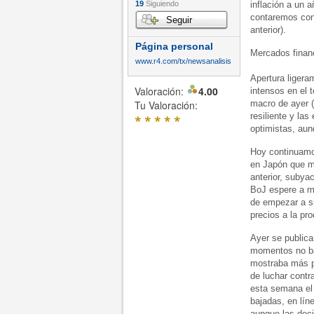
19
Siguiendo
inflación a un 
contaremos con
Seguir
anterior).
Página personal
Mercados finan
www.r4.com/tx/newsanalisis
Apertura ligera
Valoración:
4.00
intensos en el 
Tu Valoración:
macro de ayer 
*
*
*
*
*
resiliente y la
optimistas, au
Hoy continuamo
en Japón que m
anterior, subya
BoJ espere a má
de empezar a su
precios a la pr
Ayer se publica
momentos no ba
mostraba más pr
de luchar contr
esta semana el 
bajadas, en lín
aunque las dec