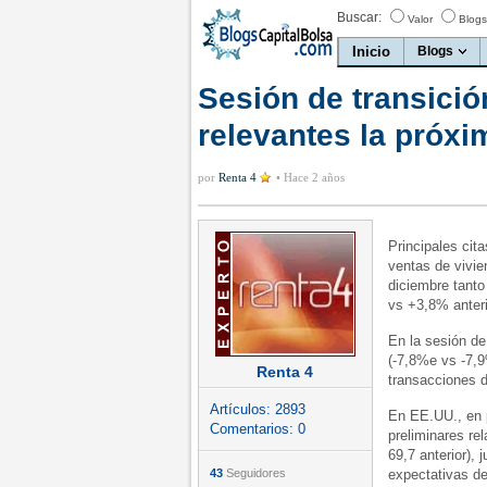
Buscar:
Valor
Blogs
Inicio
Blogs
Sesión de transició
relevantes la próx
por
Renta 4
•
Hace 2 años
Principales ci
ventas de vivie
diciembre tant
vs +3,8% anteri
En la sesión de
(-7,8%e vs -7,9
Renta 4
transacciones d
Artículos:
2893
En EE.UU., en p
Comentarios:
0
preliminares re
69,7 anterior), 
43
Seguidores
expectativas de