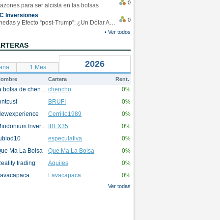
0
azones para ser alcista en las bolsas
C Inversiones
0
Monedas y Efecto “post-Trump”: ¿Un Dólar Americano operando en rangos?
• Ver todos
ARTERAS
2026
ana
1 Mes
ombre
Cartera
Rent.
la bolsa de chencho
chencho
0%
ontcusi
BRUFI
0%
ewexperience
Cerrillo1989
0%
Mindonium Inversions
IBEX35
0%
ubiod10
especulativa
0%
ue Ma La Bolsa
Que Ma La Bolsa
0%
eality trading
Aquiles
0%
avacapaca
Lavacapaca
0%
Ver todas