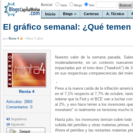
Buscar:
Valor
Blogs
Site
Inicio
Blogs
Carteras
A. Técnico
El gráfico semanal: ¿Qué temen 
por
Renta 4
•
Hace 3 años
Nuestro valor de la semana pasada, Sales
moderadamente, en un contexto nuevamen
impactadas por el tono duro ("hawkish") de 
en sus respectivas comparecencias del miér
Pese a la nueva caída de la inflación ameri
Renta 4
en el 7,1% respecto al 7,7% de octubre, tant
reiterar que la Fed y el BCE van a luchar con 
Artículos:
2893
al 2%, y eso hace temer a los inversores qu
Comentarios:
0
monetario" si realmente se tensiona mucho l
43
Seguidores
Hasta julio, los inversores temían sobre todo 
19
Siguiendo
subida del petróleo y otras materias primas. P
Ahora el petróleo y las restantes materias p
Seguir