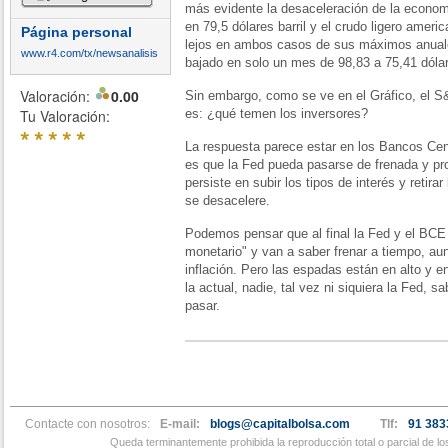
más evidente la desaceleración de la economí
en 79,5 dólares barril y el crudo ligero amer
Página personal
lejos en ambos casos de sus máximos anuales.
www.r4.com/tx/newsanalisis
bajado en solo un mes de 98,83 a 75,41 dóla
Valoración:
0.00
Sin embargo, como se ve en el Gráfico, el S
Tu Valoración:
es: ¿qué temen los inversores?
*
*
*
*
*
La respuesta parece estar en los Bancos Cen
es que la Fed pueda pasarse de frenada y pr
persiste en subir los tipos de interés y retir
se desacelere.
Podemos pensar que al final la Fed y el BCE 
monetario" y van a saber frenar a tiempo, aun
inflación. Pero las espadas están en alto y
la actual, nadie, tal vez ni siquiera la Fed, 
pasar.
Contacte con nosotros:
E-mail:
blogs@capitalbolsa.com
Tlf:
91 383
Queda terminantemente prohibida la reproducción total o parcial de l