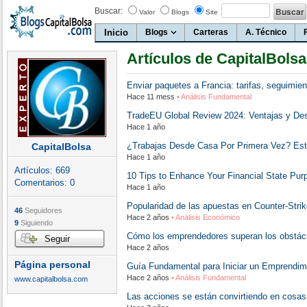
Buscar:
Valor
Blogs
Site
Inicio
Blogs
Carteras
A. Técnico
Artículos de CapitalBolsa
Enviar paquetes a Francia: tarifas, seguimie
Hace 11 mess
• Análisis Fundamental
TradeEU Global Review 2024: Ventajas y De
Hace 1 año
¿Trabajas Desde Casa Por Primera Vez? Es
CapitalBolsa
Hace 1 año
Artículos:
669
10 Tips to Enhance Your Financial State Purp
Comentarios:
0
Hace 1 año
Popularidad de las apuestas en Counter-Stri
46
Seguidores
Hace 2 años
• Análisis Económico
9
Siguiendo
Cómo los emprendedores superan los obstácu
Seguir
Hace 2 años
Página personal
Guía Fundamental para Iniciar un Emprendim
Hace 2 años
• Análisis Fundamental
www.capitalbolsa.com
Las acciones se están convirtiendo en cosas d