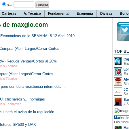
Site
Carteras
A. Técnico
Fundamental
Economía
Divisas
Bono
s de maxglo.com
o-Económicas de la SEMANA: 8-12 Abril 2019
omprar (Abrir Largos/Cerrar Cortos
TOP B
Cap
-) Reducir Ventas/Cortos al 20%
lisis Técnico
Lo
r (Abrir Largos/Cerrar Cortos
En 
lisis Técnico
Al
Sin
 pero con dura resistencia intermedia...
JC 
: chicharros y... hormigas
San
lisis Económico
ul será el aviso de la regulación
Market In
 futuros SP500 y DAX
Man