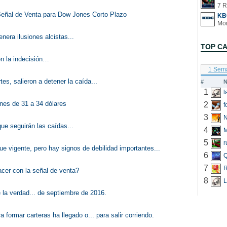
7 R
eñal de Venta para Dow Jones Corto Plazo
KB
nera ilusiones alcistas...
TOP C
n la indecisión…
1 Sem
es, salieron a detener la caída...
#
N
1
iones de 31 a 34 dólares
2
f
3
N
ue seguirán las caídas...
4
5
r
gue vigente, pero hay signos de debilidad importantes...
6
Q
7
R
cer con la señal de venta?
8
L
e la verdad... de septiembre de 2016.
 formar carteras ha llegado o... para salir corriendo.