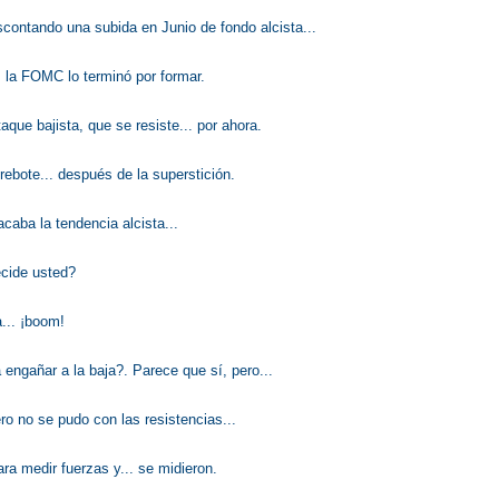
ontando una subida en Junio de fondo alcista...
.. la FOMC lo terminó por formar.
aque bajista, que se resiste... por ahora.
 rebote... después de la superstición.
caba la tendencia alcista...
ecide usted?
a... ¡boom!
 engañar a la baja?. Parece que sí, pero...
ro no se pudo con las resistencias...
ara medir fuerzas y... se midieron.