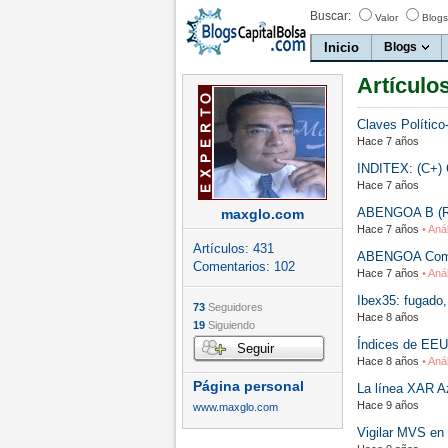
Buscar:
Valor
Blogs
Inicio
Blogs
Artículo
Claves Polític
Hace 7 años
INDITEX: (C+) C
Hace 7 años
ABENGOA B (RV
maxglo.com
Hace 7 años
• Aná
Artículos:
431
ABENGOA Compra
Comentarios:
102
Hace 7 años
• Aná
Ibex35: fugado,
73
Seguidores
Hace 8 años
19
Siguiendo
Índices de EEUU
Seguir
Hace 8 años
• Aná
Página personal
La línea XAR Az
Hace 9 años
www.maxglo.com
Vigilar MVS en