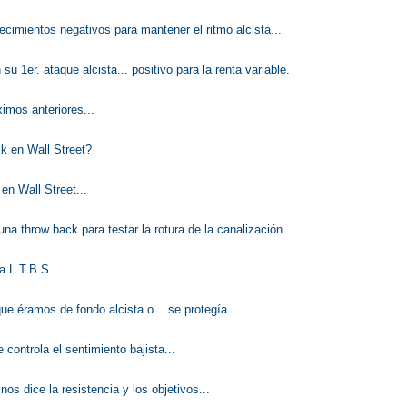
cimientos negativos para mantener el ritmo alcista...
 su 1er. ataque alcista... positivo para la renta variable.
mos anteriores...
k en Wall Street?
n Wall Street...
una throw back para testar la rotura de la canalización...
la L.T.B.S.
ue éramos de fondo alcista o... se protegía..
controla el sentimiento bajista...
os dice la resistencia y los objetivos...