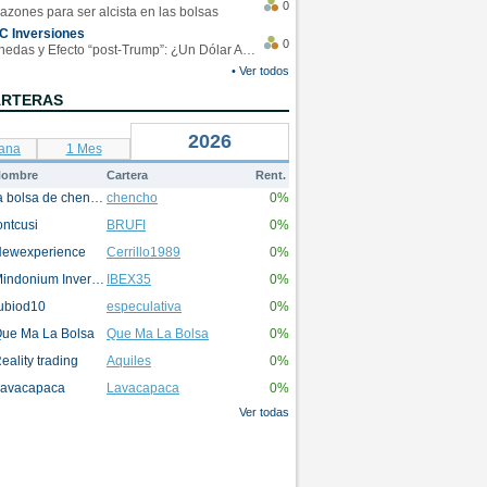
0
azones para ser alcista en las bolsas
C Inversiones
0
Monedas y Efecto “post-Trump”: ¿Un Dólar Americano operando en rangos?
• Ver todos
ARTERAS
2026
ana
1 Mes
ombre
Cartera
Rent.
la bolsa de chencho
chencho
0%
ontcusi
BRUFI
0%
ewexperience
Cerrillo1989
0%
Mindonium Inversions
IBEX35
0%
ubiod10
especulativa
0%
ue Ma La Bolsa
Que Ma La Bolsa
0%
eality trading
Aquiles
0%
avacapaca
Lavacapaca
0%
Ver todas