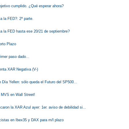
objetivo cumplido. ¿Qué esperar ahora?
a la FED?: 2ª parte.
 a la FED hasta ese 20/21 de septiembre?
orto Plazo
rimer paso dado...
venta XAR Negativa (V-)
Día Yellen: sólo queda el Futuro del SP500...
l MVS en Wall Street!
caron la XAR Azul ayer: 1er. aviso de debilidad si...
cistas en Ibex35 y DAX para m/l plazo