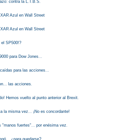
azo: contra la L.T.B.S.
 XAR Azul en Wall Street
 XAR Azul en Wall Street
 el SP500!?
19000 para Dow Jones...
 caídas para las acciones...
n... las acciones.
do! Hemos vuelto al punto anterior al Brexit.
a la misma vez... ¡No es concordante!
 "manos fuertes"... por enésima vez.
llegó... ¿para quedarse?