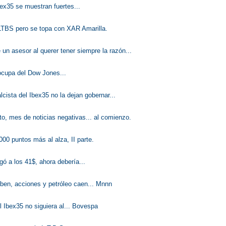
ex35 se muestran fuertes...
LTBS pero se topa con XAR Amarilla.
 un asesor al querer tener siempre la razón...
ocupa del Dow Jones...
lcista del Ibex35 no la dejan gobernar...
, mes de noticias negativas... al comienzo.
000 puntos más al alza, II parte.
egó a los 41$, ahora debería...
ben, acciones y petróleo caen... Mnnn
 Ibex35 no siguiera al... Bovespa