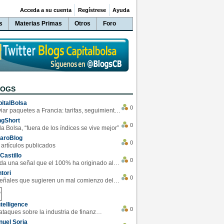
Acceda a su cuenta
Regístrese
Ayuda
s
Materias Primas
Otros
Foro
LOGS
italBolsa
0
Enviar paquetes a Francia: tarifas, seguimiento y ventajas destacadas
ngShort
0
la Bolsa, “fuera de los índices se vive mejor”
varoBlog
0
 artículos publicados
Castillo
0
Se da una señal que el 100% ha originado alzas en las bolsas
tori
0
4 Señales que sugieren un mal comienzo del 3T de la economía EEUU
telligence
0
Los ciberataques sobre la industria de finanzas se han duplicado este año
uel Soria