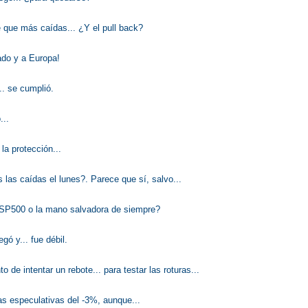
e que más caídas... ¿Y el pull back?
ado y a Europa!
.. se cumplió.
...
la protección...
as caídas el lunes?. Parece que sí, salvo...
 SP500 o la mano salvadora de siempre?
egó y... fue débil.
 de intentar un rebote... para testar las roturas...
s especulativas del -3%, aunque...