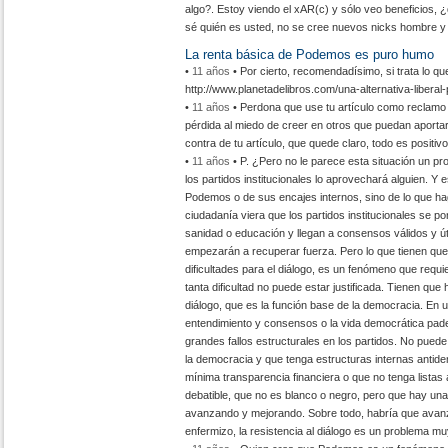
algo?. Estoy viendo el xAR(c) y sólo veo beneficios, 
sé quién es usted, no se cree nuevos nicks hombre y h
La renta básica de Podemos es puro humo
•
11 años
• Por cierto, recomendadísimo, si trata lo que
http://www.planetadelibros.com/una-alternativa-liberal-p
•
11 años
• Perdona que use tu artículo como reclamo 
pérdida al miedo de creer en otros que puedan aportar
contra de tu artículo, que quede claro, todo es positiv
•
11 años
• P. ¿Pero no le parece esta situación un p
los partidos institucionales lo aprovechará alguien. 
Podemos o de sus encajes internos, sino de lo que haga
ciudadanía viera que los partidos institucionales se 
sanidad o educación y llegan a consensos válidos y út
empezarán a recuperar fuerza. Pero lo que tienen que
dificultades para el diálogo, es un fenómeno que requi
tanta dificultad no puede estar justificada. Tienen que 
diálogo, que es la función base de la democracia. En 
entendimiento y consensos o la vida democrática pa
grandes fallos estructurales en los partidos. No puede
la democracia y que tenga estructuras internas antid
mínima transparencia financiera o que no tenga listas
debatible, que no es blanco o negro, pero que hay una 
avanzando y mejorando. Sobre todo, habría que avanzar
enfermizo, la resistencia al diálogo es un problema m