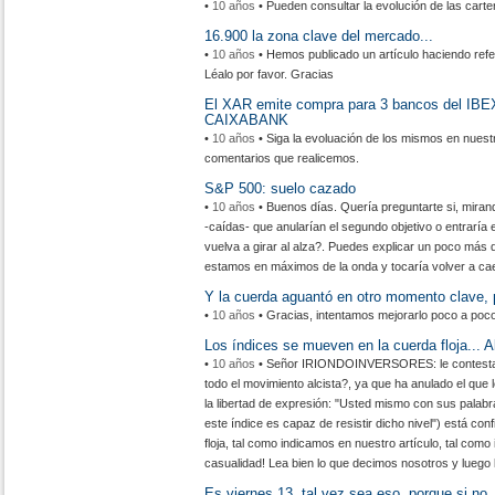
•
10 años
• Pueden consultar la evolución de las carte
16.900 la zona clave del mercado...
•
10 años
• Hemos publicado un artículo haciendo refer
Léalo por favor. Gracias
El XAR emite compra para 3 bancos del I
CAIXABANK
•
10 años
• Siga la evoluación de los mismos en nuest
comentarios que realicemos.
S&P 500: suelo cazado
•
10 años
• Buenos días. Quería preguntarte si, miran
-caídas- que anularían el segundo objetivo o entraría 
vuelva a girar al alza?. Puedes explicar un poco más 
estamos en máximos de la onda y tocaría volver a cae
Y la cuerda aguantó en otro momento clave, p
•
10 años
• Gracias, intentamos mejorarlo poco a poco
Los índices se mueven en la cuerda floja... 
•
10 años
• Señor IRIONDOINVERSORES: le contestamo
todo el movimiento alcista?, ya que ha anulado el que 
la libertad de expresión: "Usted mismo con sus palabr
este índice es capaz de resistir dicho nivel") está co
floja, tal como indicamos en nuestro artículo, tal com
casualidad! Lea bien lo que decimos nosotros y luego l
Es viernes 13, tal vez sea eso, porque si no..