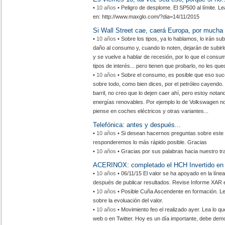
•
10 años
• Peligro de desplome. El SP500 al límite. 
en: http://www.maxglo.com/?dia=14/11/2015
Si Wall Street cae, caerá Europa, por mucha
•
10 años
• Sobre los tipos, ya lo hablamos, lo irán s
daño al consumo y, cuando lo noten, dejarán de subir
y se vuelve a hablar de recesión, por lo que el cons
tipos de interés... pero tienen que probarlo, no les qued
•
10 años
• Sobre el consumo, es posible que eso suce
sobre todo, como bien dices, por el petróleo cayendo
barril, no creo que lo dejen caer ahí, pero estoy not
energías renovables. Por ejemplo lo de Volkswagen n
piense en coches eléctricos y otras variantes...
Telefónica: antes y después...
•
10 años
• Si desean hacernos preguntas sobre este ar
responderemos lo más rápido posible. Gracias
•
10 años
• Gracias por sus palabras hacia nuestro tra
ACERINOX: completado el HCH Invertido en l
•
10 años
• 06/11/15 El valor se ha apoyado en la líne
después de publicar resultados. Revise Informe XAR 
•
10 años
• Posible Cuña Ascendente en formación. L
sobre la evoluación del valor.
•
10 años
• Movimiento feo el realizado ayer. Lea lo 
web o en Twitter. Hoy es un día importante, debe demost