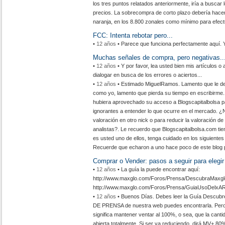
los tres puntos relatados anteriormente, iría a buscar
precios. La sobrecompra de corto plazo debería hacer 
naranja, en los 8.800 zonales como mínimo para efect
FCC: Intenta rebotar pero...
•
12 años
• Parece que funciona perfectamente aquí.
Muchas señales de compra, pero negativas..
•
12 años
• Y por favor, lea usted bien mis artículos 
dialogar en busca de los errores o aciertos...
•
12 años
• Estimado MiguelRamos. Lamento que le de t
como yo, lamento que pierda su tiempo en escribirme. 
hubiera aprovechado su acceso a Blogscapitalbolsa pa
ignorantes a entender lo que ocurre en el mercado. ¿
valoración en otro nick o para reducir la valoración de
analistas?. Le recuerdo que Blogscapitalbolsa.com tien
es usted uno de ellos, tenga cuidado en los siguiente
Recuerde que echaron a uno hace poco de este blog p
Comprar o Vender: pasos a seguir para elegir
•
12 años
• La guía la puede encontrar aquí:
http://www.maxglo.com/Foros/Prensa/DescubraMaxglo
http://www.maxglo.com/Foros/Prensa/GuiaUsoDelxAR
•
12 años
• Buenos Días. Debes leer la Guía Descu
DE PRENSA de nuestra web puedes encontrarla. Pero
significa mantener ventar al 100%, o sea, que la cant
abierta totalmente. Si ser va reduciendo, dirá MV+ 80