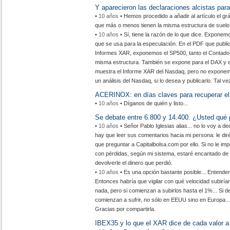
Y aparecieron las declaraciones alcistas para
•
10 años
• Hemos procedido a añadir al artículo el 
que más o menos tienen la misma estructura de suelo
•
10 años
• Sí, tiene la razón de lo que dice. Exponem
que se usa para la especulación. En el PDF que publi
Informes XAR, exponemos el SP500, tanto el Contado 
misma estructura. También se expone para el DAX y el
muestra el Informe XAR del Nasdaq, pero no exponem
un análisis del Nasdaq, si lo desea y publicarlo. Tal 
ACERINOX: en días claves para recuperar el t
•
10 años
• Díganos de quién y listo...
Se debate entre 6.800 y 14.400. ¿Usted qué
•
10 años
• Señor Pablo Iglesias alias... no lo voy a d
hay que leer sus comentarios hacia mi persona: le dir
que preguntar a Capitalbolsa.com por ello. Si no le 
con pérdidas, según mi sistema, estaré encantado de di
devolverle el dinero que perdió.
•
10 años
• Es una opción bastante posible... Entende
Entonces habría que vigilar con qué velocidad subirían
nada, pero si comienzan a subirlos hasta el 1%... Si 
comienzan a sufrir, no sólo en EEUU sino en Europa...
Gracias por compartirla.
IBEX35 y lo que el XAR dice de cada valor 