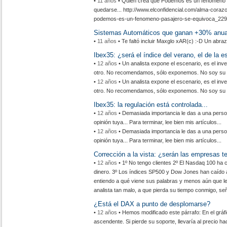
•
11 años
• Quien crea que Podemos es un fenómeno p
quedarse... http://www.elconfidencial.com/alma-coraz
podemos-es-un-fenomeno-pasajero-se-equivoca_229
Sistemas Automáticos que ganan +30% anua
•
11 años
• Te faltó incluir Maxglo xAR(c) :-D Un abra
Ibex35: ¿será el índice del verano, el de la e
•
12 años
• Un analista expone el escenario, es el inv
otro. No recomendamos, sólo exponemos. No soy su br
•
12 años
• Un analista expone el escenario, es el inv
otro. No recomendamos, sólo exponemos. No soy su br
Ibex35: la regulación está controlada...
•
12 años
• Demasiada importancia le das a una person
opinión tuya... Para terminar, lee bien mis artículos...
•
12 años
• Demasiada importancia le das a una person
opinión tuya... Para terminar, lee bien mis artículos...
Corrección a la vista: ¿serán las empresas t
•
12 años
• 1º No tengo clientes 2º El Nasdaq 100 ha 
dinero. 3º Los índices SP500 y Dow Jones han caído 
entiendo a qué viene sus palabras y menos aún que le
analista tan malo, a que pierda su tiempo conmigo, se
¿Está el DAX a punto de desplomarse?
•
12 años
• Hemos modificado este párrafo: En el gráf
ascendente. Si pierde su soporte, llevaría al precio ha