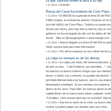
Lo que Jackson Brown le dice a su hijo
•
12 años
• Grande!.
Rotura del Canal Ascendente de Corto Plazo
•
12 años
• El IBEX35 ha superado la linea 50 del RSI en
9.860 zonales, la resistencia anterior. Estamos en el m
azul del xAR(c) de Corto Plazo. Todavía se puede pro
técnico por ahora, pero hay fuerza interna, hay un cont
gobierno se ha encargado de ello con los datos de Ve
Street... Más en @maxgloopinion o www.maxglo.com
•
12 años
• Hemos llegado a la línea 50 del RSI en gráf
Visite nuestra web para más información.
•
12 años
• Por ahora estamos en ese rebote técnico p
La culpa no siempre es de los demás
•
12 años
• La culpa, por tanto, del sistema bancario,
de qué va esto... Y del Gobierno, por permitirlo... "...
los bancos no tienen el dinero íntegro que sus client
tienen, si todos van a retirarlo, no pueden devolverlo
permitido libertad total a los bancos, que es una empr
demasiados privilegios. Si uno montara una empresa, n
dinero de los otros. Pues bien, los bancos tienen la ob
capital dentro de su banco para salvar cualquier contin
"Corralitos, cómo actuar para que no sucedan" http:
•
12 años
• Esa fue la razón de la crisis, se buscó clie
revisar si podían pagar sus deudas ante una crisis...