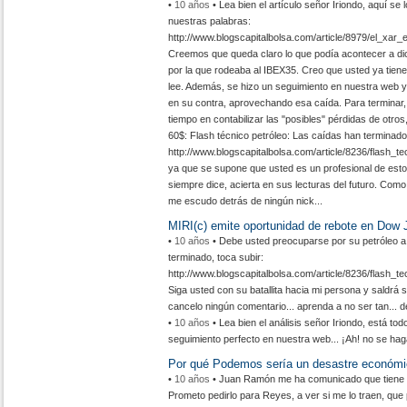
•
10 años
• Lea bien el artículo señor Iriondo, aquí se 
nuestras palabras:
http://www.blogscapitalbolsa.com/article/8979/el_x
Creemos que queda claro lo que podía acontecer a dic
por la que rodeaba al IBEX35. Creo que usted ya tiene
lee. Además, se hizo un seguimiento en nuestra web y
en su contra, aprovechando esa caída. Para terminar
tiempo en contabilizar las "posibles" pérdidas de otro
60$: Flash técnico petróleo: Las caídas han terminado,
http://www.blogscapitalbolsa.com/article/8236/flash_
ya que se supone que usted es un profesional de esto
siempre dice, acierta en sus lecturas del futuro. Como
me escudo detrás de ningún nick...
MIRI(c) emite oportunidad de rebote en Dow
•
10 años
• Debe usted preocuparse por su petróleo a 
terminado, toca subir:
http://www.blogscapitalbolsa.com/article/8236/flash_
Siga usted con su batallita hacia mi persona y saldrá s
cancelo ningún comentario... aprenda a no ser tan... d
•
10 años
• Lea bien el análisis señor Iriondo, está tod
seguimiento perfecto en nuestra web... ¡Ah! no se hag
Por qué Podemos sería un desastre económ
•
10 años
• Juan Ramón me ha comunicado que tiene un
Prometo pedirlo para Reyes, a ver si me lo traen, que 