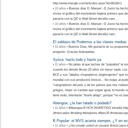
http://www.maxglo.com/articulos.aspx?id=902&l=1
•
10 años
• Buenos días D. Manuel ;-D Justo ha hecho 
revise el gráfico del movimiento bajista primero que 
pasaría con la QE si Wall Street decidía caer...
•
10 años
• Buenos días D. Manuel ;-D Justo ha hecho 
revise el gráfico del movimiento bajista primero que 
pasaría con la QE si Wall Street decidía caer...
El sablazo de Podemos a las clases medias
•
11 años
• Buenos Días, Me gustaría oir su propuesta
pregunto. Gracias Anticipadas.
Syriza: hazlo todo y hazlo ya
•
11 años
• No pidas al que tachas de "populista" la re
cuando los demás llevan 20 años sin hacer nada. Los
BCE y sus "aliados chupopteros anglosajones" que so
mundial con sus productos tóxicos... No exijas al pue
"sangradores del país y de los países que nos rodean"
griegos, mejor un cambio que seguir igual, el mundo s
tiene éxito, intentarán "tirarlo abajo", porque "no es b
Abengoa: ¿la han talado o podado?
•
11 años
• #Abengoa B HCH INVERTIDO intradía http
(#mercados #trading #dowjones #Ibex35 #noticiascapi
B Popular: el MVS acierta siempre. ¿Y en es
•
11 años
• ¿Ha creado usted un usuario ficticio para 