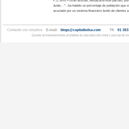
•
12 años
• Gran artículo, destacaría este párrafo, pon
ávido... "...ha habido un porcentaje de población que s
acuciado por un sistema financiero ávido de clientes a 
Contacte con nosotros:
E-mail:
blogs@capitalbolsa.com
Tlf:
91 383
Queda terminantemente prohibida la reproducción total o parcial de l