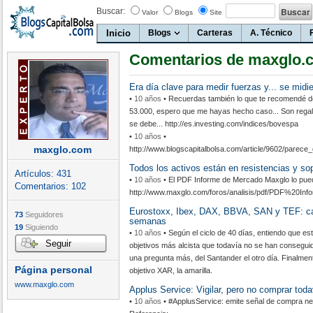
Buscar:
Valor
Blogs
Site
Inicio
Blogs
Carteras
A. Técnico
Comentarios de maxglo.
Era día clave para medir fuerzas y... se midi
•
10 años
• Recuerdas también lo que te recomendé de 
53.000, espero que me hayas hecho caso... Son regalit
se debe... http://es.investing.com/indices/bovespa
•
10 años
•
maxglo.com
http://www.blogscapitalbolsa.com/article/9602/parec
Todos los activos están en resistencias y sop
Artículos:
431
•
10 años
• El PDF Informe de Mercado Maxglo lo pue
Comentarios:
102
http://www.maxglo.com/foros/analisis/pdf/PDF%20I
Eurostoxx, Ibex, DAX, BBVA, SAN y TEF: caz
73
Seguidores
semanas
19
Siguiendo
•
10 años
• Según el ciclo de 40 días, entiendo que e
Seguir
objetivos más alcista que todavía no se han consegui
una pregunta más, del Santander el otro día. Finalment
Página personal
objetivo XAR, la amarilla.
www.maxglo.com
Applus Service: Vigilar, pero no comprar toda
•
10 años
• #ApplusService: emite señal de compra nega