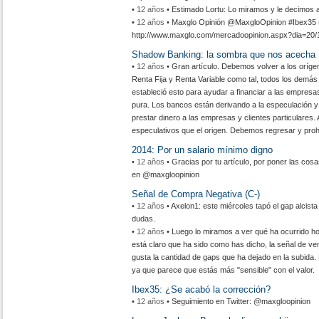
•
12 años
• Estimado Lortu: Lo miramos y le decimos 
•
12 años
• Maxglo Opinión ‏@MaxgloOpinion #Ibex35 (#Ibex) ¿Trampa Alcista o no?, por ahora...
http://www.maxglo.com/mercadoopinion.aspx?dia=20/
Shadow Banking: la sombra que nos acecha
•
12 años
• Gran artículo. Debemos volver a los oríg
Renta Fija y Renta Variable como tal, todos los demá
estableció esto para ayudar a financiar a las empres
pura. Los bancos están derivando a la especulación y
prestar dinero a las empresas y clientes particulares
especulativos que el origen. Debemos regresar y prohi
2014: Por un salario mínimo digno
•
12 años
• Gracias por tu artículo, por poner las cos
en @maxgloopinion
Señal de Compra Negativa (C-)
•
12 años
• Axelon1: este miércoles tapó el gap alcis
dudas.
•
12 años
• Luego lo miramos a ver qué ha ocurrido ho
está claro que ha sido como has dicho, la señal de ve
gusta la cantidad de gaps que ha dejado en la subida. 
ya que parece que estás más "sensible" con el valor.
Ibex35: ¿Se acabó la corrección?
•
12 años
• Seguimiento en Twitter: @maxgloopinion