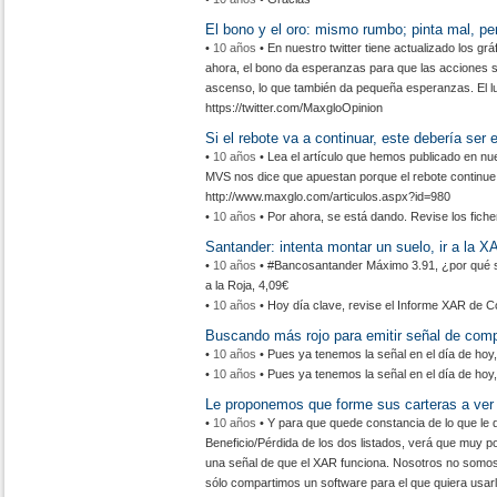
El bono y el oro: mismo rumbo; pinta mal, per
•
10 años
• En nuestro twitter tiene actualizado los grá
ahora, el bono da esperanzas para que las acciones 
ascenso, lo que también da pequeña esperanzas. El lun
https://twitter.com/MaxgloOpinion
Si el rebote va a continuar, este debería ser e
•
10 años
• Lea el artículo que hemos publicado en n
MVS nos dice que apuestan porque el rebote continue,
http://www.maxglo.com/articulos.aspx?id=980
•
10 años
• Por ahora, se está dando. Revise los fich
Santander: intenta montar un suelo, ir a la X
•
10 años
• #Bancosantander Máximo 3.91, ¿por qué se
a la Roja, 4,09€
•
10 años
• Hoy día clave, revise el Informe XAR de C
Buscando más rojo para emitir señal de compr
•
10 años
• Pues ya tenemos la señal en el día de hoy,
•
10 años
• Pues ya tenemos la señal en el día de hoy,
Le proponemos que forme sus carteras a ver 
•
10 años
• Y para que quede constancia de lo que le 
Beneficio/Pérdida de los dos listados, verá que muy p
una señal de que el XAR funciona. Nosotros no somos
sólo compartimos un software para el que quiera usa