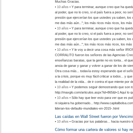
Muchas Gracias.
•
10 años
• Y para terminar, aunque creo que ha qued
al poder, que no lo creo, si el país fuera a peor, no se
presión que ejercerían los que ustedes ya saben, los 
me das más aún..."; los más ricos más ricos, los más 
•
10 años
• Y para terminar, aunque creo que ha qued
al poder, que no lo creo, si el país fuera a peor, no se
presión que ejercerían los que ustedes ya saben, los 
me das más aún..."; los más ricos más ricos, los más 
•
10 años
• Y le voy a decir una cosa más señor IRIO
CORRALITO fueron los señores de las Agencias Credi
enseñanzas baratas, que la gente no es tonta... el qu
ansia de ganar y ganar y volver a ganar de los de sie
Otra cosa más... todavía estoy esperando que el señor
a la crisis, porque es muy fácil criticar a todos... 
la realidad de la vida... de ir contra el que miente por d
•
10 años
• Y podemos seguir demostrando que son ton
http://maxglo.com/articulos.aspx?id=865&l=1 Aquí lo qu
•
10 años
• Sólo hay que leer esto para ver que es pub
ni siquiera ha gobernado... http://www.capitalbolsa.c
lideran-los-defaults-mundiales-en-2015-.html
Las caídas en Wall Street fueron por Vencimi
•
10 años
• Gracias por tus palabras... hacia nuestro t
Cómo formar una cartera de valores si hay reb