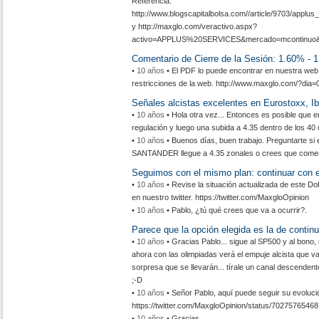
Referencia:
http://www.blogscapitalbolsa.com//article/9703/applu
y http://maxglo.com/veractivo.aspx?
activo=APPLUS%20SERVICES&mercado=mcontinuo
Comentario de Cierre de la Sesión: 1.60% - 
•
10 años
• El PDF lo puede encontrar en nuestra web,
restricciones de la web. http://www.maxglo.com/?dia=
Señales alcistas excelentes en Eurostoxx,
•
10 años
• Hola otra vez... Entonces es posible que 
regulación y luego una subida a 4.35 dentro de los 40 
•
10 años
• Buenos días, buen trabajo. Preguntarte si e
SANTANDER llegue a 4.35 zonales o crees que comen
Seguimos con el mismo plan: continuar con el
•
10 años
• Revise la situación actualizada de este Do
en nuestro twitter. https://twitter.com/MaxgloOpinion
•
10 años
• Pablo, ¿tú qué crees que va a ocurrir?.
Parece que la opción elegida es la de continua
•
10 años
• Gracias Pablo... sigue al SP500 y al bono, n
ahora con las olimpiadas verá el empuje alcista que va 
sorpresa que se llevarán... tírale un canal descendent
;-D
•
10 años
• Señor Pablo, aquí puede seguir su evoluci
https://twitter.com/MaxgloOpinion/status/7027576546
•
10 años
• Gracias