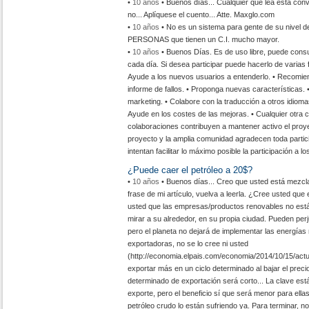
•
10 años
• Buenos días... Cualquier que lea esta con
no... Aplíquese el cuento... Atte. Maxglo.com
•
10 años
• No es un sistema para gente de su nivel de 
PERSONAS que tienen un C.I. mucho mayor.
•
10 años
• Buenos Días. Es de uso libre, puede consu
cada día. Si desea participar puede hacerlo de varias f
Ayude a los nuevos usuarios a entenderlo. • Recomien
informe de fallos. • Proponga nuevas características. •
marketing. • Colabore con la traducción a otros idioma
Ayude en los costes de las mejoras. • Cualquier otra 
colaboraciones contribuyen a mantener activo el proye
proyecto y la amplia comunidad agradecen toda partici
intentan facilitar lo máximo posible la participación a 
¿Puede caer el petróleo a 20$?
•
10 años
• Buenos días... Creo que usted está mezcla
frase de mi artículo, vuelva a leerla. ¿Cree usted que 
usted que las empresas/productos renovables no está
mirar a su alrededor, en su propia ciudad. Pueden per
pero el planeta no dejará de implementar las energías 
exportadoras, no se lo cree ni usted
(http://economia.elpais.com/economia/2014/10/15/act
exportar más en un ciclo determinado al bajar el prec
determinado de exportación será corto... La clave est
exporte, pero el beneficio sí que será menor para ell
petróleo crudo lo están sufriendo ya. Para terminar, no