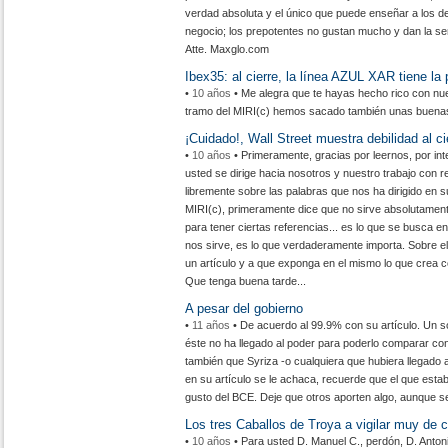
verdad absoluta y el único que puede enseñar a los d
negocio; los prepotentes no gustan mucho y dan la se
Atte. Maxglo.com
Ibex35: al cierre, la línea AZUL XAR tiene la 
•
10 años
• Me alegra que te hayas hecho rico con nues
tramo del MIRI(c) hemos sacado también unas buenas
¡Cuidado!, Wall Street muestra debilidad al ci
•
10 años
• Primeramente, gracias por leernos, por int
usted se dirige hacia nosotros y nuestro trabajo con r
libremente sobre las palabras que nos ha dirigido en s
MIRI(c), primeramente dice que no sirve absolutament
para tener ciertas referencias... es lo que se busca en
nos sirve, es lo que verdaderamente importa. Sobre el r
un artículo y a que exponga en el mismo lo que crea c
Que tenga buena tarde...
A pesar del gobierno
•
11 años
• De acuerdo al 99.9% con su artículo. Un s
éste no ha llegado al poder para poderlo comparar con
también que Syriza -o cualquiera que hubiera llegado
en su artículo se le achaca, recuerde que el que est
gusto del BCE. Deje que otros aporten algo, aunque s
Los tres Caballos de Troya a vigilar muy de
•
10 años
• Para usted D. Manuel C., perdón, D. Anton