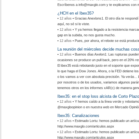
Escríbenos a info@maxglo.com y te explicamos con m
¿HCH en el Ibex35?
•
12 años
• Gracias Anexlons1. El otro día te respondí
aquí, no sé si lo viste.
•
12 años
• Y ya hemos llegado a la resistencia marca
gap en la subida, no nos gusta mucho.
•
12 años
• Pues, por ahora, el rebote se está produci
La reunión del miércoles decide muchas cosa
•
12 años
• Buenos días Axelon1: Las rupturas pueden
ocasiones se produce un pull back, pero en el 20% res
El ibex35 está rebotando justo en el soporte que expo
lo que haga el Dow Jones. Ahora, o la FED detiene l
o los vamos a ver con absoluta precisión. Ya verás..
por nosotros o de los usados, variamos algunos pará
tenemos otros en los informes xAR(c) de manera gene
Ibex35: en el stop loss alcista de Corto Plaz
•
12 años
• Y hemos caído a la línea verde y rebotamo
@maxgloopinion o en nuestra web en Mercado Opinió
Ibex35: Canalizaciones
•
12 años
• Estimado Lortu: hemos publicado un artíc
http://www.maxglo.com/articulos.aspx
•
12 años
• Estimado Lortu: hemos publicado un artíc
http://www.maxglo.com/articulos.aspx