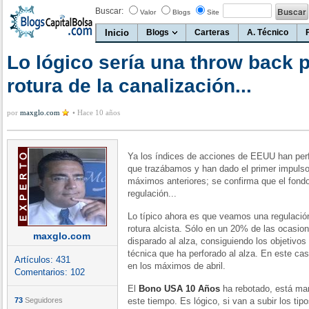
Buscar:
Valor
Blogs
Site
Inicio
Blogs
Carteras
A. Técnico
Lo lógico sería una throw back p
rotura de la canalización...
por
maxglo.com
•
Hace 10 años
Ya los índices de acciones de EEUU han perfo
que trazábamos y han dado el primer impulso
máximos anteriores; se confirma que el fond
regulación...
Lo típico ahora es que veamos una regulación
rotura alcista. Sólo en un 20% de las ocasion
maxglo.com
disparado al alza, consiguiendo los objetivos 
técnica que ha perforado al alza. En este cas
Artículos:
431
en los máximos de abril.
Comentarios:
102
El
Bono USA 10 Años
ha rebotado, está man
73
Seguidores
este tiempo. Es lógico, si van a subir los tip