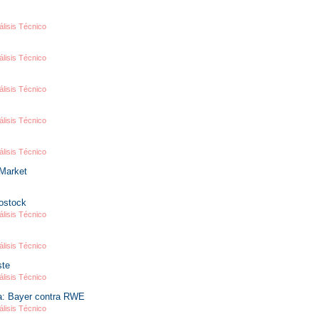
álisis Técnico
álisis Técnico
álisis Técnico
álisis Técnico
álisis Técnico
 Market
ostock
álisis Técnico
álisis Técnico
ste
álisis Técnico
lla: Bayer contra RWE
álisis Técnico