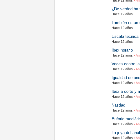
Hace 12 años
• An
¿De verdad ha f
Hace 12 años
También es un d
Hace 12 años
Escala técnica
Hace 12 años
Ibex horario
Hace 12 años
• An
Voces contra l
Hace 12 años
• An
Igualdad de on
Hace 12 años
• An
Ibex a corto y 
Hace 12 años
• An
Nasdaq
Hace 12 años
• An
Euforia mediáti
Hace 12 años
• An
La joya del anál
Hace 12 años
• An