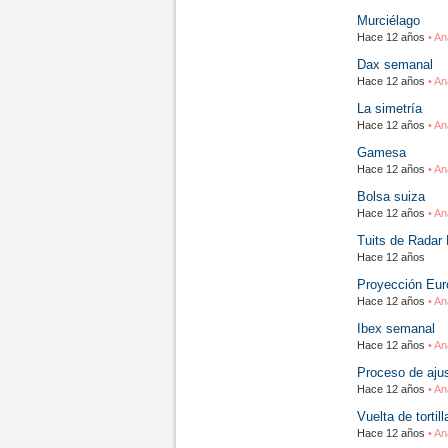
Murciélago
Hace 12 años
• An
Dax semanal
Hace 12 años
• An
La simetría
Hace 12 años
• An
Gamesa
Hace 12 años
• An
Bolsa suiza
Hace 12 años
• An
Tuits de Radar
Hace 12 años
Proyección Eur
Hace 12 años
• An
Ibex semanal
Hace 12 años
• An
Proceso de aju
Hace 12 años
• An
Vuelta de torti
Hace 12 años
• An