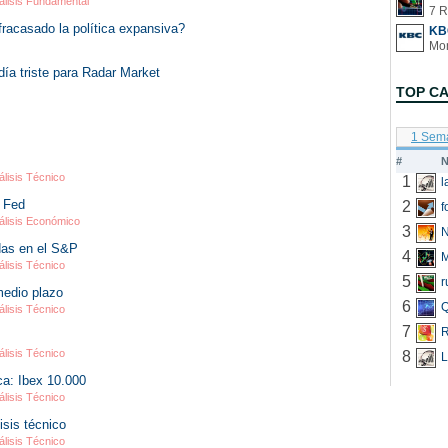
álisis Fundamental
7 R
racasado la política expansiva?
KB
ía triste para Radar Market
TOP C
1 Sem
#
N
álisis Técnico
1
a Fed
2
f
álisis Económico
3
N
das en el S&P
4
álisis Técnico
5
r
medio plazo
6
Q
álisis Técnico
7
R
álisis Técnico
8
L
ca: Ibex 10.000
álisis Técnico
isis técnico
álisis Técnico