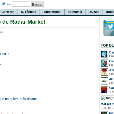
Site
Carteras
A. Técnico
Fundamental
Economía
Divisas
Bono
s de Radar Market
sa
TOP B
Cap
el IBEX
Lo
?
En 
Al
Sin
JC 
San
que no quiere más dólares
Market In
Man