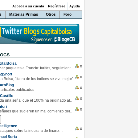
Acceda a su cuenta
Regístrese
Ayuda
s
Materias Primas
Otros
Foro
LOGS
italBolsa
0
Enviar paquetes a Francia: tarifas, seguimiento y ventajas destacadas
ngShort
0
la Bolsa, “fuera de los índices se vive mejor”
varoBlog
0
 artículos publicados
Castillo
0
Se da una señal que el 100% ha originado alzas en las bolsas
tori
0
4 Señales que sugieren un mal comienzo del 3T de la economía EEUU
telligence
0
Los ciberataques sobre la industria de finanzas se han duplicado este año
uel Soria