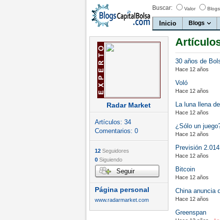
Buscar:
Valor
Blogs
Inicio
Blogs
Artículo
30 años de Bol
Hace 12 años
Voló
Hace 12 años
La luna llena d
Radar Market
Hace 12 años
Artículos:
34
¿Sólo un juego
Comentarios:
0
Hace 12 años
Previsión 2.014
12
Seguidores
Hace 12 años
0
Siguiendo
Bitcoin
Seguir
Hace 12 años
Página personal
China anuncia 
Hace 12 años
www.radarmarket.com
Greenspan