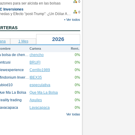
0
azones para ser alcista en las bolsas
C Inversiones
0
Monedas y Efecto “post-Trump”: ¿Un Dólar Americano operando en rangos?
• Ver todos
ARTERAS
2026
ana
1 Mes
ombre
Cartera
Rent.
la bolsa de chencho
chencho
0%
ontcusi
BRUFI
0%
ewexperience
Cerrillo1989
0%
Mindonium Inversions
IBEX35
0%
ubiod10
especulativa
0%
ue Ma La Bolsa
Que Ma La Bolsa
0%
eality trading
Aquiles
0%
avacapaca
Lavacapaca
0%
Ver todas