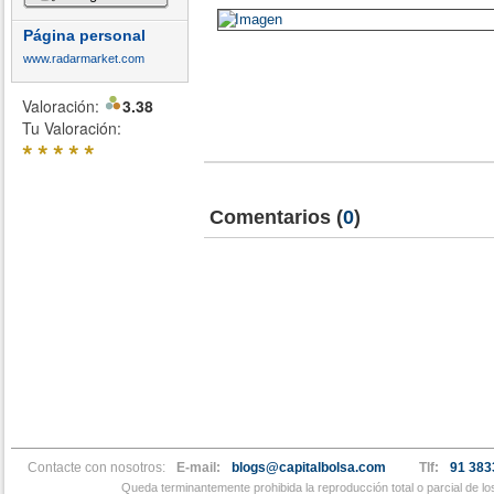
Página personal
www.radarmarket.com
Valoración:
3.38
Tu Valoración:
*
*
*
*
*
Comentarios
(
0
)
Contacte con nosotros:
E-mail:
blogs@capitalbolsa.com
Tlf:
91 383
Queda terminantemente prohibida la reproducción total o parcial de l