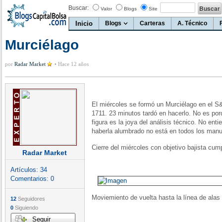
Buscar:
Valor
Blogs
Site
Inicio
Blogs
Carteras
A. Técnico
Murciélago
por
Radar Market
•
Hace 12 años
El miércoles se formó un Murciélago en el S
1711. 23 minutos tardó en hacerlo. No es por
figura es la joya del análisis técnico. No e
haberla alumbrado no está en todos los manu
Cierre del miércoles con objetivo bajista cump
Radar Market
Artículos:
34
Comentarios:
0
Moviemiento de vuelta hasta la línea de alas 
12
Seguidores
0
Siguiendo
Seguir