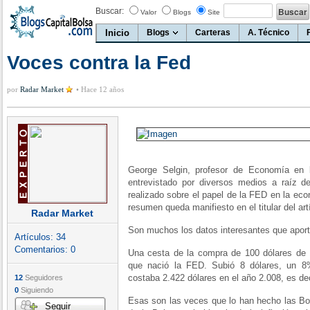
Buscar:
Valor
Blogs
Site
Inicio
Blogs
Carteras
A. Técnico
Voces contra la Fed
por
Radar Market
•
Hace 12 años
George Selgin, profesor de Economía en 
entrevistado por diversos medios a raíz d
realizado sobre el papel de la FED en la eco
resumen queda manifiesto en el titular del art
Radar Market
Son muchos los datos interesantes que aport
Artículos:
34
Comentarios:
0
Una cesta de la compra de 100 dólares de 
que nació la FED. Subió 8 dólares, un 
costaba 2.422 dólares en el año 2.008, es dec
12
Seguidores
0
Siguiendo
Esas son las veces que lo han hecho las Bol
Seguir