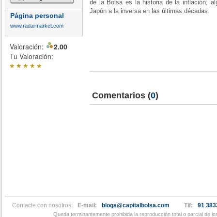
de la Bolsa es la historia de la inflación;
Japón a la inversa en las últimas décadas.
Página personal
www.radarmarket.com
Valoración:
2.00
Tu Valoración:
*
*
*
*
*
Comentarios
(
0
)
Contacte con nosotros:
E-mail:
blogs@capitalbolsa.com
Tlf:
91 383
Queda terminantemente prohibida la reproducción total o parcial de l