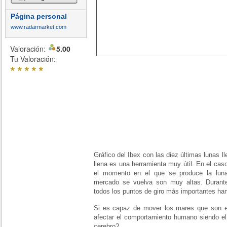
Página personal
www.radarmarket.com
Valoración:
5.00
Tu Valoración:
*
*
*
*
*
Gráfico del Ibex con las diez últimas lunas lle
llena es una herramienta muy útil. En el ca
el momento en el que se produce la luna 
mercado se vuelva son muy altas. Durante
todos los puntos de giro más importantes han 
Si es capaz de mover los mares que son e
afectar el comportamiento humano siendo 
cerebro?