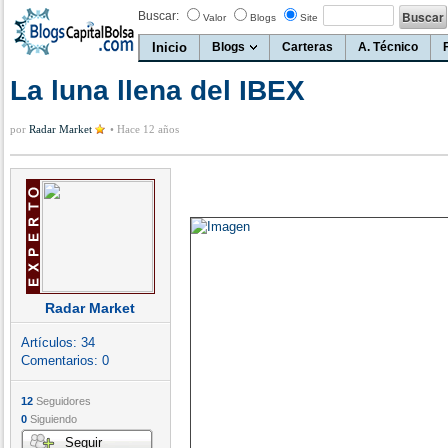
Buscar:
Valor
Blogs
Site
Inicio
Blogs
Carteras
A. Técnico
La luna llena del IBEX
por
Radar Market
•
Hace 12 años
Radar Market
Artículos:
34
Comentarios:
0
12
Seguidores
0
Siguiendo
Seguir