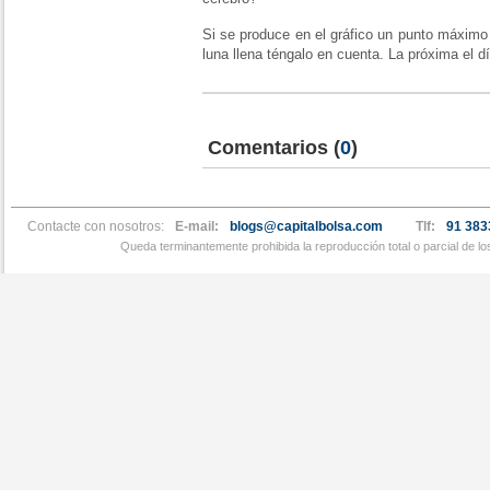
Si se produce en el gráfico un punto máximo 
luna llena téngalo en cuenta. La próxima el d
Comentarios
(
0
)
Contacte con nosotros:
E-mail:
blogs@capitalbolsa.com
Tlf:
91 383
Queda terminantemente prohibida la reproducción total o parcial de l