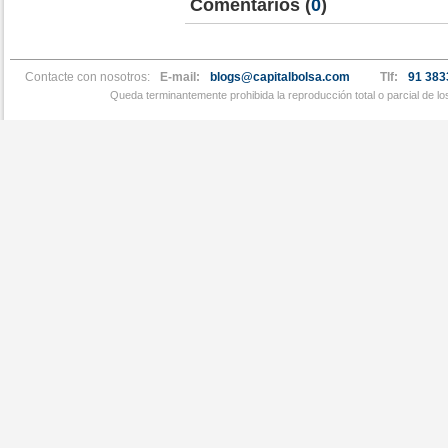
Comentarios
(
0
)
Contacte con nosotros:
E-mail:
blogs@capitalbolsa.com
Tlf:
91 383
Queda terminantemente prohibida la reproducción total o parcial de l