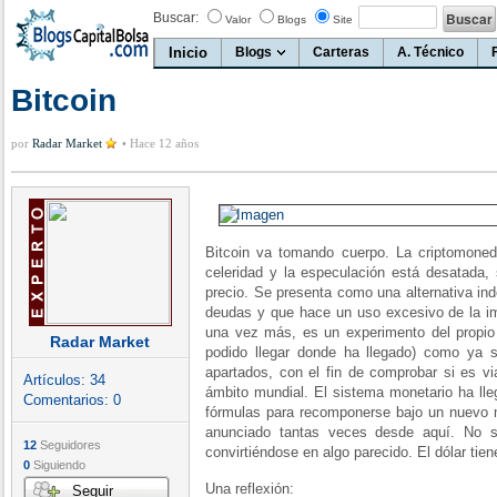
Buscar:
Valor
Blogs
Site
Inicio
Blogs
Carteras
A. Técnico
Bitcoin
por
Radar Market
•
Hace 12 años
Bitcoin va tomando cuerpo. La criptomone
celeridad y la especulación está desatada,
precio. Se presenta como una alternativa in
deudas y que hace un uso excesivo de la im
una vez más, es un experimento del propio 
Radar Market
podido llegar donde ha llegado) como ya 
apartados, con el fin de comprobar si es vi
Artículos:
34
ámbito mundial. El sistema monetario ha lle
Comentarios:
0
fórmulas para recomponerse bajo un nuevo m
anunciado tantas veces desde aquí. No se
12
Seguidores
convirtiéndose en algo parecido. El dólar tie
0
Siguiendo
Una reflexión:
Seguir