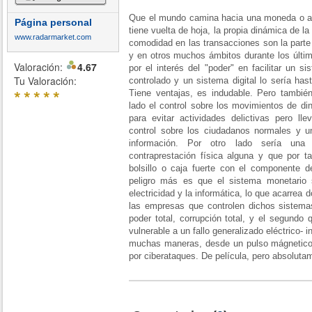
Que el mundo camina hacia una moneda o al
Página personal
tiene vuelta de hoja, la propia dinámica de la
www.radarmarket.com
comodidad en las transacciones son la parte 
y en otros muchos ámbitos durante los últi
Valoración:
4.67
por el interés del "poder" en facilitar un 
Tu Valoración:
controlado y un sistema digital lo sería ha
*
*
*
*
*
Tiene ventajas, es indudable. Pero tambié
lado el control sobre los movimientos de dine
para evitar actividades delictivas pero ll
control sobre los ciudadanos normales y u
información. Por otro lado sería una
contraprestación física alguna y que por t
bolsillo o caja fuerte con el componente d
peligro más es que el sistema monetario 
electricidad y la informática, lo que acarrea
las empresas que controlen dichos sistem
poder total, corrupción total, y el segundo
vulnerable a un fallo generalizado eléctrico-
muchas maneras, desde un pulso mágnetico,
por ciberataques. De película, pero absolutam