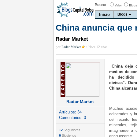
Buscar:
Valor
Blogs
Inicio
Blogs
China anuncia que 
Radar Market
por
Radar Market
•
Hace 12 años
China deja 
medios de com
ha decidido
divisas”. Dur
China alcanzar
Radar Market
Muchos acudier
Artículos:
34
adinerados y hu
Comentarios:
0
del recinto le
minerales, te
12
Seguidores
imaginarse a 
0
Siguiendo
enriquecerse.