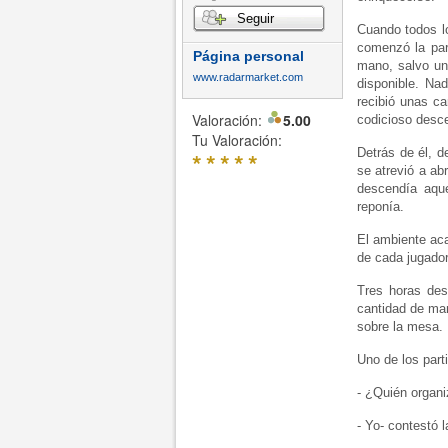
Seguir
Cuando todos l
comenzó la par
Página personal
mano, salvo un 
www.radarmarket.com
disponible. Na
recibió unas ca
Valoración:
5.00
codicioso desc
Tu Valoración:
Detrás de él, d
*
*
*
*
*
se atrevió a ab
descendía aque
reponía.
El ambiente aca
de cada jugador
Tres horas des
cantidad de man
sobre la mesa.
Uno de los part
- ¿Quién organi
- Yo- contestó 