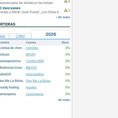
0
azones para ser alcista en las bolsas
C Inversiones
0
Monedas y Efecto “post-Trump”: ¿Un Dólar Americano operando en rangos?
• Ver todos
ARTERAS
2026
ana
1 Mes
ombre
Cartera
Rent.
la bolsa de chencho
chencho
0%
ontcusi
BRUFI
0%
ewexperience
Cerrillo1989
0%
Mindonium Inversions
IBEX35
0%
ubiod10
especulativa
0%
ue Ma La Bolsa
Que Ma La Bolsa
0%
eality trading
Aquiles
0%
avacapaca
Lavacapaca
0%
Ver todas