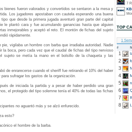
7 R
os bienes fueron valorados y convertidos se sentaron a la mesa y
KB
tida. Los jugadores apostaban con cautela esperando una buena
tipo que desde la primera jugada aventuró gran parte del capital
die le plantó cara y fue acumulando ganancias hasta que alguien
TOP C
rtas inmejorables y aceptó el reto. El montón de fichas del sujeto
endió rápidamente.
1 Sem
e pie, vigilaba un hombre con barba que irradiaba autoridad. Nadie
#
N
rir la boca, pero cada vez que el caudal de fichas del tipo nervioso
1
l sujeto se metía la mano en el bolsillo de la chaqueta y las
2
f
3
N
bó de enrarecerse cuando el sheriff fue retirando el 10% del haber
4
 para sufragar los gastos de la organización.
5
r
pués de iniciada la partida y a pesar de haber perdido una gran
6
Q
os, el protegido del tipo solemne tenía el 40% de todas las fichas
7
R
8
L
icipantes no aguantó más y se alzó enfurecido.
za esto?
lacónico el hombre de la barba.