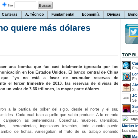
Site
Carteras
A. Técnico
Fundamental
Economía
Divisas
Bono
no quiere más dólares
TOP B
Cap
caer una bomba que fue casi totalmente ignorada por los
unicación en los Estados Unidos. El banco central de China
Lo
 que “ya no está a favor de acumular reservas de
En 
ante el tercer trimestre de 2013, las reservas de divisas de
Al
on un valor de 3,66 trillones, la mayor parte dólares.
Sin
JC 
San
on a la partida de póker del siglo, desde el norte y el sur,
mildes. Cada cual trajo aquello que sabía producir. A la entrada
s canjearon las pertenencias. Cosechas, muebles, utensilios,
jidos, herramientas, ingeniosos inventos, todo cuanto puede
Market In
cambio de fichas. Arriesgaban el fruto de su trabajo soñando
Man