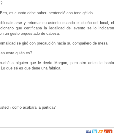
…?
Ben, es cuanto debe saber- sentenció con tono gélido.
idió calmarse y retomar su asiento cuando el dueño del local, el
ncionario que certificaba la legalidad del evento se lo indicaron
n un gesto orquestado de cabeza.
ormalidad se giró con precaución hacia su compañero de mesa.
e apuesta quién es?
cuché a alguien que le decía Morgan, pero otro antes le había
Lo que sé es que tiene una fábrica.
usted ¿cómo acabará la partida?