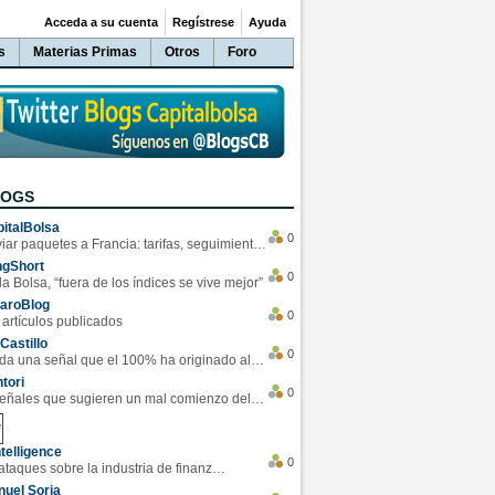
Acceda a su cuenta
Regístrese
Ayuda
s
Materias Primas
Otros
Foro
LOGS
italBolsa
0
Enviar paquetes a Francia: tarifas, seguimiento y ventajas destacadas
ngShort
0
la Bolsa, “fuera de los índices se vive mejor”
varoBlog
0
 artículos publicados
Castillo
0
Se da una señal que el 100% ha originado alzas en las bolsas
tori
0
4 Señales que sugieren un mal comienzo del 3T de la economía EEUU
telligence
0
Los ciberataques sobre la industria de finanzas se han duplicado este año
uel Soria