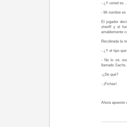
- ¿Y usted es
- Mi nombre es 
El jugador dec
sheriff y el fu
amablemente co
Recobrada la n
- ¿Y el tipo qu
- No lo sé, es
llamado Sachs. 
-¿De qué?
- ¡Fichas!
Ahora apueste 