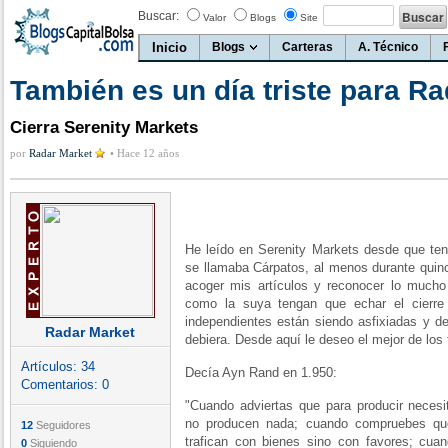
Buscar:
Valor
Blogs
Site
Inicio
Blogs
Carteras
A. Técnico
También es un día triste para R
Cierra Serenity Markets
por
Radar Market
•
Hace 12 años
He leído en Serenity Markets desde que te
se llamaba Cárpatos, al menos durante quinc
acoger mis artículos y reconocer lo much
como la suya tengan que echar el cierr
independientes están siendo asfixiadas y d
Radar Market
debiera. Desde aquí le deseo el mejor de los 
Artículos:
34
Decía Ayn Rand en 1.950:
Comentarios:
0
"Cuando adviertas que para producir necesi
no producen nada; cuando compruebes que
12
Seguidores
trafican con bienes sino con favores; cu
0
Siguiendo