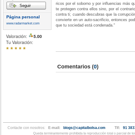
ricos por el soborno y por influencias más q
Seguir
te protegen contra ellos sino, por el contrar
contra ti; cuando descubras que la corrupci
Página personal
convierte en un auto-sacrificio, entonces pod
www.radarmarket.com
que tu sociedad está condenada."
Valoración:
5.00
Tu Valoración:
*
*
*
*
*
Comentarios
(
0
)
Contacte con nosotros:
E-mail:
blogs@capitalbolsa.com
Tlf:
91 383
Queda terminantemente prohibida la reproducción total o parcial de l