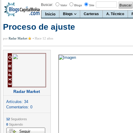
Buscar:
Valor
Blogs
Site
Inicio
Blogs
Carteras
A. Técnico
Proceso de ajuste
por
Radar Market
•
Hace 12 años
Radar Market
Artículos:
34
Comentarios:
0
12
Seguidores
0
Siguiendo
Seguir