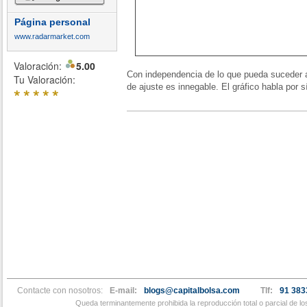
Página personal
www.radarmarket.com
Valoración:
5.00
Con independencia de lo que pueda suceder a 
Tu Valoración:
de ajuste es innegable. El gráfico habla por s
*
*
*
*
*
Contacte con nosotros:
E-mail:
blogs@capitalbolsa.com
Tlf:
91 383
Queda terminantemente prohibida la reproducción total o parcial de l