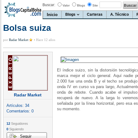
Buscar:
Valor
Blogs
Site
Inicio
Blogs
Carteras
A. Técnico
Bolsa suiza
por
Radar Market
•
Hace 12 años
El índice suizo, sin la distorsión tecnológ
marca mejor el ciclo general. Aquí nadie 
2.000 fue una onda B y el techo se produjo
onda IV en curso va para largo, Actualmente
onda de rebote. Cuando acabe el impulso
Radar Market
recuperá de nuevo. A la larga lo veremos
señalada por la línea horizontal, pero esa e
Artículos:
34
su momento.
Comentarios:
0
12
Seguidores
0
Siguiendo
Seguir