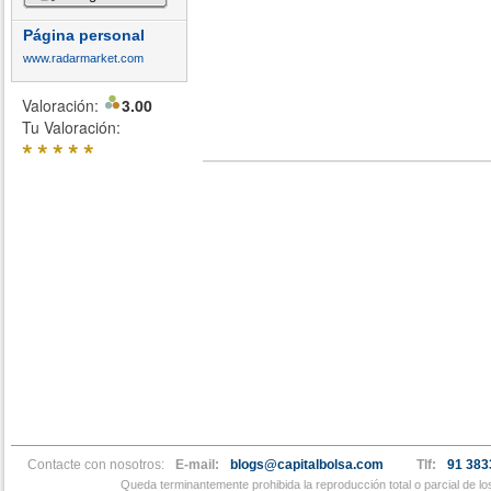
Página personal
www.radarmarket.com
Valoración:
3.00
Tu Valoración:
*
*
*
*
*
Contacte con nosotros:
E-mail:
blogs@capitalbolsa.com
Tlf:
91 383
Queda terminantemente prohibida la reproducción total o parcial de l