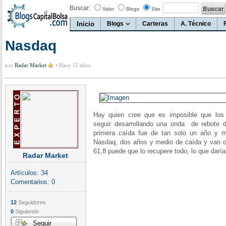
Buscar:
Valor
Blogs
Site
Inicio
Blogs
Carteras
A. Técnico
Nasdaq
por
Radar Market
•
Hace 12 años
Hay quien cree que es imposible que lo
seguir desarrollando una onda de rebote
primera caída fue de tan solo un año y m
Nasdaq, dos años y medio de caída y van o
61,8 puede que lo recupere todo, lo que daría
Radar Market
Artículos:
34
Comentarios:
0
12
Seguidores
0
Siguiendo
Seguir