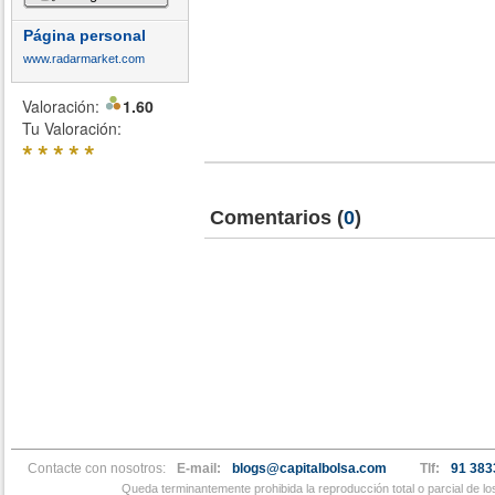
Página personal
www.radarmarket.com
Valoración:
1.60
Tu Valoración:
*
*
*
*
*
Comentarios
(
0
)
Contacte con nosotros:
E-mail:
blogs@capitalbolsa.com
Tlf:
91 383
Queda terminantemente prohibida la reproducción total o parcial de l