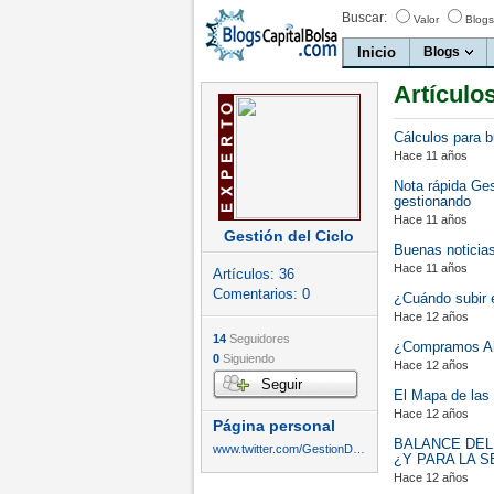
Buscar:
Valor
Blogs
Inicio
Blogs
Artículo
Cálculos para b
Hace 11 años
Nota rápida Ge
gestionando
Hace 11 años
Gestión del Ciclo
Buenas noticias
Hace 11 años
Artículos:
36
Comentarios:
0
¿Cuándo subir 
Hace 12 años
14
Seguidores
¿Compramos A
0
Siguiendo
Hace 12 años
Seguir
El Mapa de las
Hace 12 años
Página personal
BALANCE DEL
www.twitter.com/GestionDelCiclo
¿Y PARA LA 
Hace 12 años