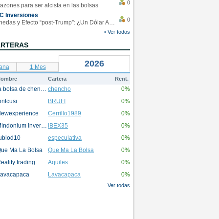
0
azones para ser alcista en las bolsas
C Inversiones
0
Monedas y Efecto “post-Trump”: ¿Un Dólar Americano operando en rangos?
• Ver todos
ARTERAS
2026
ana
1 Mes
ombre
Cartera
Rent.
la bolsa de chencho
chencho
0%
ontcusi
BRUFI
0%
ewexperience
Cerrillo1989
0%
Mindonium Inversions
IBEX35
0%
ubiod10
especulativa
0%
ue Ma La Bolsa
Que Ma La Bolsa
0%
eality trading
Aquiles
0%
avacapaca
Lavacapaca
0%
Ver todas