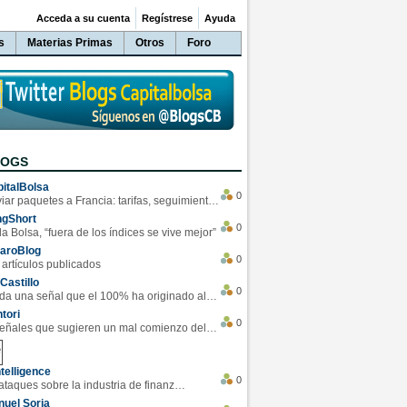
Acceda a su cuenta
Regístrese
Ayuda
s
Materias Primas
Otros
Foro
LOGS
italBolsa
0
Enviar paquetes a Francia: tarifas, seguimiento y ventajas destacadas
ngShort
0
la Bolsa, “fuera de los índices se vive mejor”
varoBlog
0
 artículos publicados
Castillo
0
Se da una señal que el 100% ha originado alzas en las bolsas
tori
0
4 Señales que sugieren un mal comienzo del 3T de la economía EEUU
telligence
0
Los ciberataques sobre la industria de finanzas se han duplicado este año
uel Soria