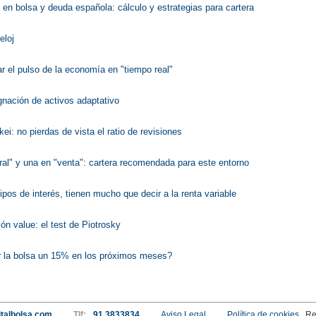
 en bolsa y deuda española: cálculo y estrategias para cartera
eloj
r el pulso de la economía en "tiempo real"
nación de activos adaptativo
ei: no pierdas de vista el ratio de revisiones
ral" y una en "venta": cartera recomendada para este entorno
ipos de interés, tienen mucho que decir a la renta variable
ión value: el test de Piotrosky
 la bolsa un 15% en los próximos meses?
talbolsa.com
Tlf:
91 3833834
Aviso Legal
Política de cookies
Re