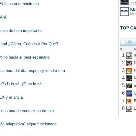
7 R
EUU pasa a monitores
KB
 Ahí
TOP C
mbio de hora importante
1 Sem
utral ¿Cómo, Cuándo y Por Qué?
#
N
1
mino hacia el peor escenario
2
f
3
una hora del día, espera y vendrá otra
N
4
 (1) lo sé, (2) no lo sé.
5
r
6
Q
EX y el ancla
7
R
8
L
 en zona de venta = punto rojo
ción adaptativa" sigue funcionado