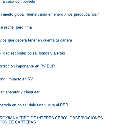
y la casa con bóveda
cimiento global: fuerte caída en enero ¿nos preocupamos?
se repite, pero rima"
rios que deberá tener en cuenta tu cartera
bilidad esconde: bolsa, bonos y alertas
orrección importante en RV EUR
ring: impacto en RV
icar, abaratar y chequear
perada en bolsa: dale una vuelta al PER
PROXIMA A “TIPO DE INTERÉS CERO”. OBSERVACIONES
TIÓN DE CARTERAS