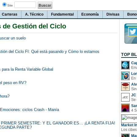
Site
Carteras
A. Técnico
Fundamental
Economía
Divisas
Bono
s de Gestión del Ciclo
uscar un suelo
stión del Ciclo FI: Qué está pasando y Cómo lo estamos
TOP B
Cap
 para la Renta Variable Global
Lo
En 
el peso en RV?
Al
Sin
JC 
hora?
San
 Emociones: ciclos Crash - Manía
 PRIMER SEMESTRE: Y EL GANADOR ES… ¡LA RENTA FIJA!
Market In
SEGUNDA PARTE?
Man