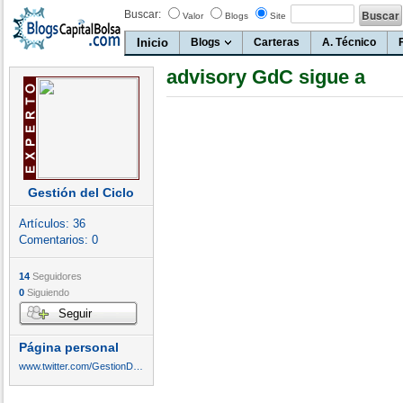
Buscar:
Valor
Blogs
Site
Inicio
Blogs
Carteras
A. Técnico
advisory GdC sigue a
Gestión del Ciclo
Artículos:
36
Comentarios:
0
14
Seguidores
0
Siguiendo
Seguir
Página personal
www.twitter.com/GestionDelCiclo