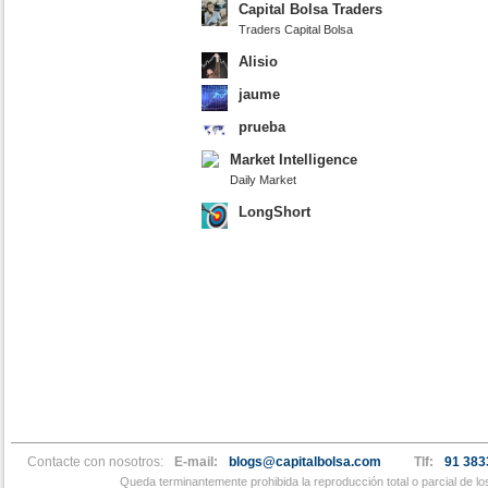
Capital Bolsa Traders
Traders Capital Bolsa
Alisio
jaume
prueba
Market Intelligence
Daily Market
LongShort
Contacte con nosotros:
E-mail:
blogs@capitalbolsa.com
Tlf:
91 383
Queda terminantemente prohibida la reproducción total o parcial de l