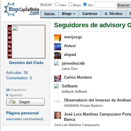
Buscar:
Valor
Blogs
Site
Inicio
Blogs
Carteras
A. Técnico
Seguidores de advisory 
merijozgz
Antuvi
alepad
Gestión del Ciclo
jaimediezxtb
Jaime Díez
Artículos:
36
Carlos Montero
Comentarios:
0
Selfbank
14
Seguidores
Selfbank Selfbank
0
Siguiendo
Observatorio del Inversor de Andba
Seguir
ANDBANK Private Bankers
Página personal
José Luis Martínez Campuzano Port
www.twitter.com/GestionDelCiclo
Banca
José Luis Martínez Campuzano