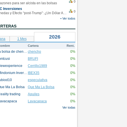
0
azones para ser alcista en las bolsas
C Inversiones
0
Monedas y Efecto “post-Trump”: ¿Un Dólar Americano operando en rangos?
• Ver todos
ARTERAS
2026
ana
1 Mes
ombre
Cartera
Rent.
la bolsa de chencho
chencho
0%
ontcusi
BRUFI
0%
ewexperience
Cerrillo1989
0%
Mindonium Inversions
IBEX35
0%
ubiod10
especulativa
0%
ue Ma La Bolsa
Que Ma La Bolsa
0%
eality trading
Aquiles
0%
avacapaca
Lavacapaca
0%
Ver todas