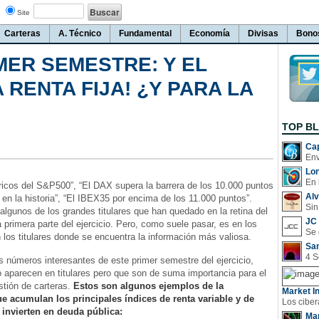
Site
Carteras
A. Técnico
Fundamental
Economía
Divisas
Bono
MER SEMESTRE: Y EL
RENTA FIJA! ¿Y PARA LA
TOP B
Cap
Lo
En 
icos del S&P500”, “El DAX supera la barrera de los 10.000 puntos
Al
 en la historia”, “El IBEX35 por encima de los 11.000 puntos”.
Sin
algunos de los grandes titulares que han quedado en la retina del
JC 
a primera parte del ejercicio. Pero, como suele pasar, es en los
n los titulares donde se encuentra la información más valiosa.
San
números interesantes de este primer semestre del ejercicio,
aparecen en titulares pero que son de suma importancia para el
estión de carteras.
Estos son algunos ejemplos de la
Market In
ue acumulan los principales índices de renta variable y de
 invierten en deuda pública:
Man