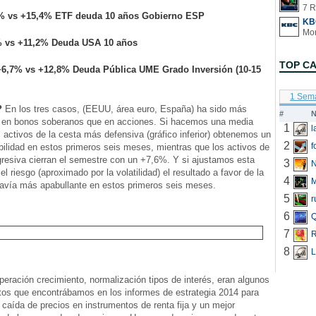
7 R
% vs +15,4% ETF deuda 10 años Gobierno ESP
KB
% vs +11,2% Deuda USA 10 años
TOP C
+6,7% vs +12,8% Deuda Pública UME Grado Inversión (10-15
1 Sem
?
En los tres casos, (EEUU, área euro, España) ha sido más
#
N
tir en bonos soberanos que en acciones. Si hacemos una media
1
s activos de la cesta más defensiva (gráfico inferior) obtenemos un
2
f
ilidad en estos primeros seis meses, mientras que los activos de
resiva cierran el semestre con un +7,6%. Y si ajustamos esta
3
N
 el riesgo (aproximado por la volatilidad) el resultado a favor de la
4
odavía más apabullante en estos primeros seis meses.
5
r
6
Q
7
R
8
L
uperación crecimiento, normalización tipos de interés, eran algunos
tos que encontrábamos en los informes de estrategia 2014 para
 caída de precios en instrumentos de renta fija y un mejor