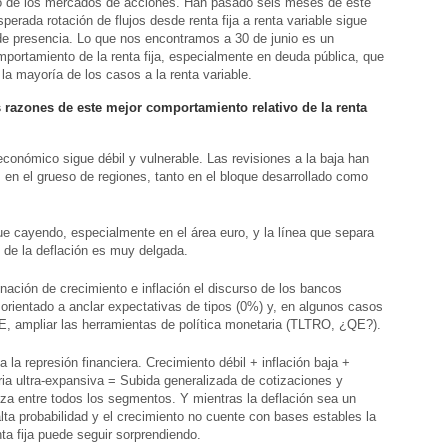
 de los mercados de acciones. Han pasado seis meses de este
esperada rotación de flujos desde renta fija a renta variable sigue
de presencia. Lo que nos encontramos a 30 de junio es un
portamiento de la renta fija, especialmente en deuda pública, que
la mayoría de los casos a la renta variable.
 razones de este mejor comportamiento relativo de la renta
económico sigue débil y vulnerable. Las revisiones a la baja han
 en el grueso de regiones, tanto en el bloque desarrollado como
gue cayendo, especialmente en el área euro, y la línea que separa
n” de la deflación es muy delgada.
ación de crecimiento e inflación el discurso de los bancos
 orientado a anclar expectativas de tipos (0%) y, en algunos casos
, ampliar las herramientas de política monetaria (TLTRO, ¿QE?).
 la represión financiera. Crecimiento débil + inflación baja +
ria ultra-expansiva = Subida generalizada de cotizaciones y
alza entre todos los segmentos. Y mientras la deflación sea un
lta probabilidad y el crecimiento no cuente con bases estables la
a fija puede seguir sorprendiendo.