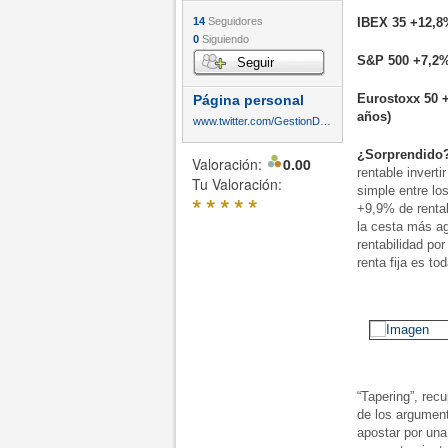
14
Seguidores
IBEX 35 +12,8
0
Siguiendo
S&P 500 +7,2
Seguir
Eurostoxx 50 
Página personal
años)
www.twitter.com/GestionDelCiclo
¿Sorprendido
Valoración:
0.00
rentable inver
Tu Valoración:
simple entre lo
*
*
*
*
*
+9,9% de rentab
la cesta más ag
rentabilidad por
renta fija es t
“Tapering”, rec
de los argumen
apostar por una