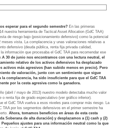
s esperar para el segundo semestre?
En las primeras
4 nuestra herramienta de Tactical Asset Allocation (GdC TAA)
esta de riesgo bajo (posicionamiento defensivo) como la potencial
 meses vista. La complacencia y unas valoraciones relativas a
nto defensivo (deuda pública, renta fija privada calidad,
a la información que procesaba el GdC TAA para recomendar ese
o.
A 30 de junio nos encontramos con una lectura neutral, el
miento relativo de los activos defensivos ha desplazado
os activos más agresivos (han subido menos en precio). Pero
iento de valoración, junto con un sentimiento que sigue
 la complacencia, ha sido insuficiente para que el GdC TAA
mente por la cesta agresiva como la ganadora.
ño (abril / mayo de 2013) nuestro modelo detectaba mucho valor
e o renta fija de grado especulativo (ver gráfico inferior).
e el GdC TAA vuelva a esos niveles para comprar más riesgo. La
C TAA por los segmentos defensivos en el primer semestre ha
ierto.
Ahora, tomamos beneficios en áreas de esta cesta
da Soberana de alta duración) y desplazamos a (1) cash y (2)
 Pequeños ajustes para una información neutral como la que