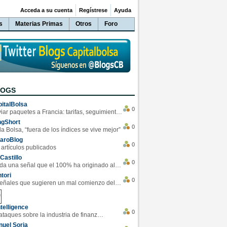
Acceda a su cuenta
Regístrese
Ayuda
s
Materias Primas
Otros
Foro
LOGS
italBolsa
0
Enviar paquetes a Francia: tarifas, seguimiento y ventajas destacadas
ngShort
0
la Bolsa, “fuera de los índices se vive mejor”
varoBlog
0
 artículos publicados
Castillo
0
Se da una señal que el 100% ha originado alzas en las bolsas
tori
0
4 Señales que sugieren un mal comienzo del 3T de la economía EEUU
telligence
0
Los ciberataques sobre la industria de finanzas se han duplicado este año
uel Soria