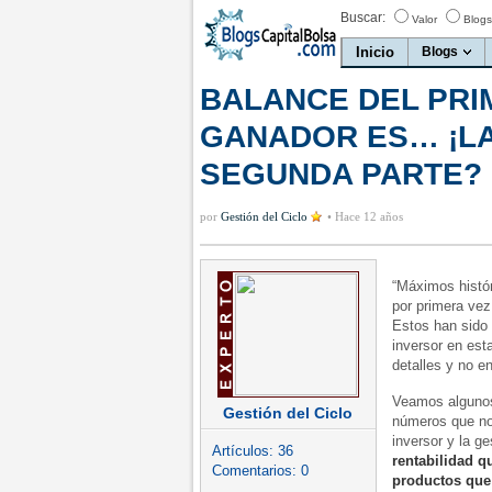
Buscar:
Valor
Blogs
Inicio
Blogs
BALANCE DEL PRI
GANADOR ES… ¡LA 
SEGUNDA PARTE?
por
Gestión del Ciclo
•
Hace 12 años
“Máximos histór
por primera vez
Estos han sido 
inversor en est
detalles y no e
Veamos algunos 
Gestión del Ciclo
números que no 
inversor y la g
Artículos:
36
rentabilidad q
Comentarios:
0
productos que