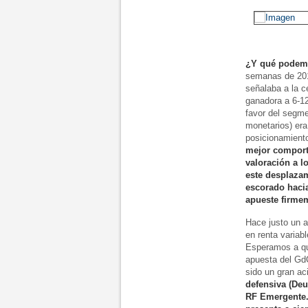
¿Y qué podemo
semanas de 201
señalaba a la c
ganadora a 6-12
favor del segme
monetarios) er
posicionamient
mejor comporta
valoración a l
este desplazam
escorado hacia
apueste firme
Hace justo un a
en renta variabl
Esperamos a qu
apuesta del Gd
sido un gran ac
defensiva (Deu
RF Emergente.