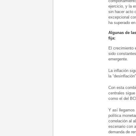
comportamiento
ejercicio, y la 
sin hacer acto 
excepcional com
ha superado en 
Algunas de las
fija:
El crecimiento 
sido constantes
emergente.
La inflación si
la “desinflació
Con esta combin
centrales sigue
como el del BCE
Y así llegamos a
política moneta
correlación al 
escenario con a
demanda de rent