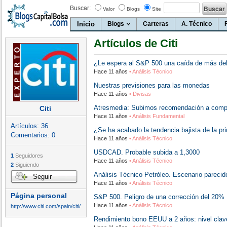
Buscar:
Valor
Blogs
Site
Inicio
Blogs
Carteras
A. Técnico
Artículos de Citi
¿Le espera al S&P 500 una caída de más de
Hace 11 años
• Análisis Técnico
Nuestras previsiones para las monedas
Hace 11 años
• Divisas
Atresmedia: Subimos recomendación a comp
Citi
Hace 11 años
• Análisis Fundamental
Artículos:
36
¿Se ha acabado la tendencia bajista de la pr
Comentarios:
0
Hace 11 años
• Análisis Técnico
USDCAD. Probable subida a 1,3000
1
Seguidores
Hace 11 años
• Análisis Técnico
2
Siguiendo
Análisis Técnico Petróleo. Escenario parecid
Seguir
Hace 11 años
• Análisis Técnico
Página personal
S&P 500. Peligro de una corrección del 20%
Hace 11 años
• Análisis Técnico
http://www.citi.com/spain/citi/
Rendimiento bono EEUU a 2 años: nivel clav