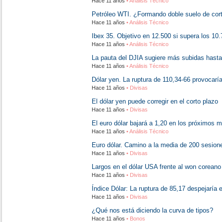
Hace 11 años
• Análisis Técnico
Petróleo WTI. ¿Formando doble suelo de cor
Hace 11 años
• Análisis Técnico
Ibex 35. Objetivo en 12.500 si supera los 10
Hace 11 años
• Análisis Técnico
La pauta del DJIA sugiere más subidas hast
Hace 11 años
• Análisis Técnico
Dólar yen. La ruptura de 110,34-66 provocaría
Hace 11 años
• Divisas
El dólar yen puede corregir en el corto plazo
Hace 11 años
• Divisas
El euro dólar bajará a 1,20 en los próximos 
Hace 11 años
• Análisis Técnico
Euro dólar. Camino a la media de 200 sesion
Hace 11 años
• Divisas
Largos en el dólar USA frente al won coreano
Hace 11 años
• Divisas
Índice Dólar: La ruptura de 85,17 despejaría 
Hace 11 años
• Divisas
¿Qué nos está diciendo la curva de tipos?
Hace 11 años
• Bonos