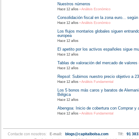
Nuestros números
Hace 12 años
• Análisis Económico
Consolidación fiscal en la zona euro... segú
Hace 12 años
• Análisis Económico
Los flujos montarios globales siguen entrando
europea
Hace 12 años
El apetito por los activos españoles sigue m
Hace 12 años
Tablas de valoración del mercado de valores
Hace 12 años
Repsol: Subimos nuestro precio objetivo a 23
Hace 12 años
• Análisis Fundamental
Los 5 bonos más caros y baratos de Alemania
Bélgica
Hace 12 años
Abengoa: Inicio de cobertura con Comprar y a
Hace 12 años
• Análisis Fundamental
Contacte con nosotros:
E-mail:
blogs@capitalbolsa.com
Tlf:
91 383