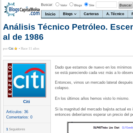
Buscar:
Valor
Blogs
Site
Inicio
Blogs
Carteras
A. Técnico
Análisis Técnico Petróleo. Esce
al de 1986
por
Citi
•
Hace 11 años
Dado que estamos de nuevo en los mínimos de
se está pareciendo cada vez más a lo obser
Entonces, vimos un mercado lateral después 
colapso.
En los últimos años hemos visto lo mismo.
Citi
Si la magnitud del mercado bajista actual es 
Artículos:
36
entonces deberíamos esperar un precio del pe
Comentarios:
0
1
Seguidores