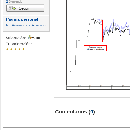
2
Siguiendo
Seguir
Página personal
http://www.citi.com/spain/citi/
Valoración:
5.00
Tu Valoración:
*
*
*
*
*
Comentarios
(
0
)