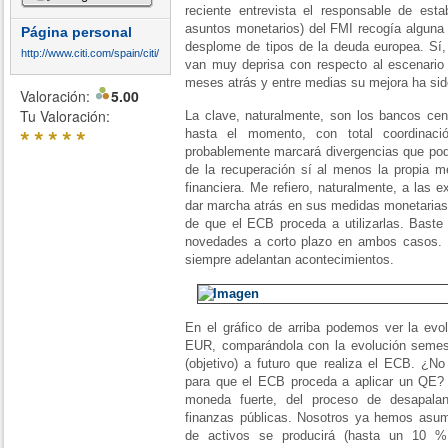
reciente entrevista el responsable de esta
asuntos monetarios) del FMI recogía alguna d
Página personal
desplome de tipos de la deuda europea. S
http://www.citi.com/spain/citi/
van muy deprisa con respecto al escenario 
meses atrás y entre medias su mejora ha sid
Valoración:
5.00
Tu Valoración:
La clave, naturalmente, son los bancos cent
*
*
*
*
*
hasta el momento, con total coordinaci
probablemente marcará divergencias que podr
de la recuperación sí al menos la propia m
financiera. Me refiero, naturalmente, a las 
dar marcha atrás en sus medidas monetarias 
de que el ECB proceda a utilizarlas. Baste
novedades a corto plazo en ambos casos. 
siempre adelantan acontecimientos.
En el gráfico de arriba podemos ver la evol
EUR, comparándola con la evolución semest
(objetivo) a futuro que realiza el ECB. ¿N
para que el ECB proceda a aplicar un QE? 
moneda fuerte, del proceso de desapala
finanzas públicas. Nosotros ya hemos asu
de activos se producirá (hasta un 10 %