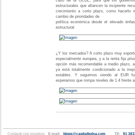
caso de la OCDE, para que los gobierno
estructurales que afiancen la incipiente rec
crecimiento a corto plazo, como hacerlo m
cambio de prioridades de
política económica desde el elevado énfas
estructural.
¿Y los mercados? A corto plazo muy soporta
especialmente europea, y a la renta fija priv
opción más recomendable a medio plazo, aun
ya está totalmente condicionado a la mej
estables. Y seguimos viendo al EUR fu
esperamos que rompa niveles de 1.4 frente 
Contacte con nosotros:
E-mail:
blogs@capitalbolsa.com
Tlf:
91 383