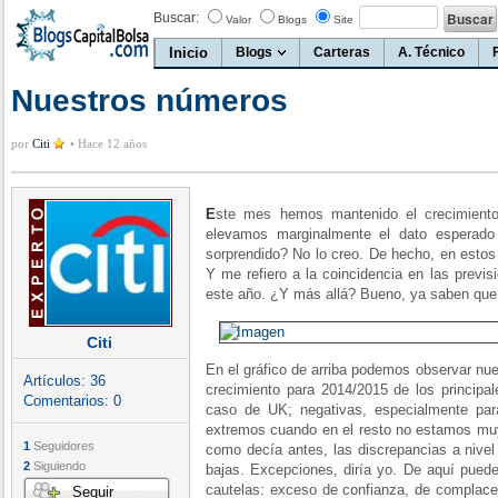
Buscar:
Valor
Blogs
Site
Inicio
Blogs
Carteras
A. Técnico
Nuestros números
por
Citi
•
Hace 12 años
E
ste mes hemos mantenido el crecimiento
elevamos marginalmente el dato esperad
sorprendido? No lo creo. De hecho, en estos
Y me refiero a la coincidencia en las previ
este año. ¿Y más allá? Bueno, ya saben que e
Citi
En el gráfico de arriba podemos observar nue
Artículos:
36
crecimiento para 2014/2015 de los principal
Comentarios:
0
caso de UK; negativas, especialmente par
extremos cuando en el resto no estamos muy
1
Seguidores
como decía antes, las discrepancias a nivel 
2
Siguiendo
bajas. Excepciones, diría yo. De aquí puede
cautelas: exceso de confianza, de complace
Seguir