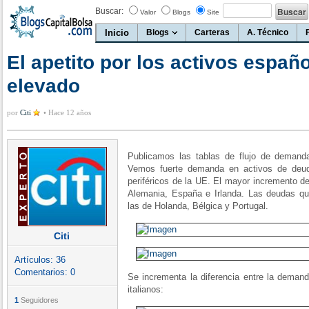
Buscar:
Valor
Blogs
Site
Inicio
Blogs
Carteras
A. Técnico
El apetito por los activos espa
elevado
por
Citi
•
Hace 12 años
Publicamos las tablas de flujo de deman
Vemos fuerte demanda en activos de deud
periféricos de la UE. El mayor incremento d
Alemania, España e Irlanda. Las deudas que
las de Holanda, Bélgica y Portugal.
Citi
Artículos:
36
Comentarios:
0
Se incrementa la diferencia entre la demand
italianos:
1
Seguidores