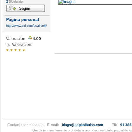
2
Siguiendo
Seguir
Página personal
http://www.citi.com/spain/citi/
Valoración:
4.00
Tu Valoración:
*
*
*
*
*
Contacte con nosotros:
E-mail:
blogs@capitalbolsa.com
Tlf:
91 383
Queda terminantemente prohibida la reproducción total o parcial de l