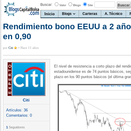
Buscar:
Valor
Blogs
Site
Inicio
Blogs
Carteras
A. Técnico
Rendimiento bono EEUU a 2 años
en 0,90
por
Citi
•
Hace 11 años
El nivel de resistencia a corto plazo del ren
estadounidense es de 74 puntos básicos, segu
plazo en los 90 puntos básicos (el última g
Citi
Artículos:
36
Comentarios:
0
1
Seguidores