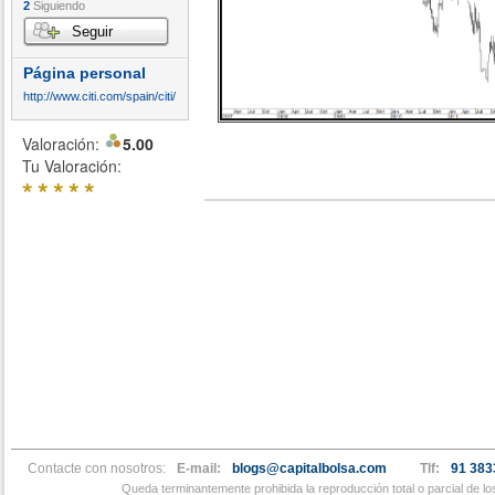
2
Siguiendo
Seguir
Página personal
http://www.citi.com/spain/citi/
Valoración:
5.00
Tu Valoración:
*
*
*
*
*
Contacte con nosotros:
E-mail:
blogs@capitalbolsa.com
Tlf:
91 383
Queda terminantemente prohibida la reproducción total o parcial de l