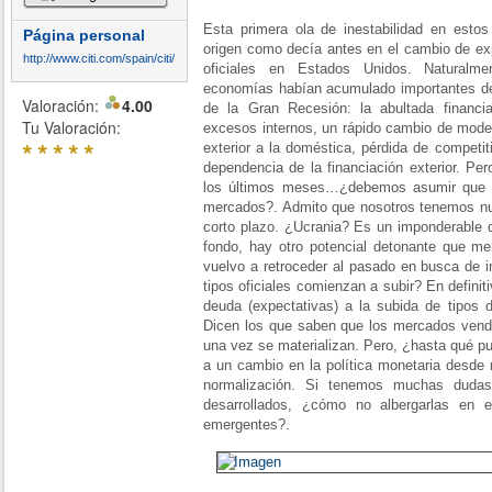
Esta primera ola de inestabilidad en est
Página personal
origen como decía antes en el cambio de exp
http://www.citi.com/spain/citi/
oficiales en Estados Unidos. Naturalm
economías habían acumulado importantes deb
Valoración:
4.00
de la Gran Recesión: la abultada financ
Tu Valoración:
excesos internos, un rápido cambio de mode
*
*
*
*
*
exterior a la doméstica, pérdida de competi
dependencia de la financiación exterior. Per
los últimos meses…¿debemos asumir que h
mercados?. Admito que nosotros tenemos n
corto plazo. ¿Ucrania? Es un imponderable 
fondo, hay otro potencial detonante que me
vuelvo a retroceder al pasado en busca de 
tipos oficiales comienzan a subir? En definit
deuda (expectativas) a la subida de tipos de
Dicen los que saben que los mercados ven
una vez se materializan. Pero, ¿hasta qué p
a un cambio en la política monetaria desde
normalización. Si tenemos muchas dudas
desarrollados, ¿cómo no albergarlas en 
emergentes?.