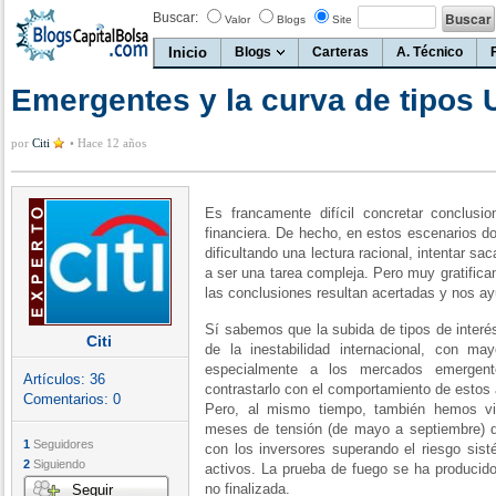
Buscar:
Valor
Blogs
Site
Inicio
Blogs
Carteras
A. Técnico
Emergentes y la curva de tipos
por
Citi
•
Hace 12 años
Es francamente difícil concretar conclusio
financiera. De hecho, en estos escenarios do
dificultando una lectura racional, intentar sa
a ser una tarea compleja. Pero muy gratifica
las conclusiones resultan acertadas y nos ayu
Sí sabemos que la subida de tipos de inter
Citi
de la inestabilidad internacional, con may
especialmente a los mercados emerge
Artículos:
36
contrastarlo con el comportamiento de estos
Comentarios:
0
Pero, al mismo tiempo, también hemos vi
meses de tensión (de mayo a septiembre) 
1
Seguidores
con los inversores superando el riesgo sisté
2
Siguiendo
activos. La prueba de fuego se ha producido
no finalizada.
Seguir