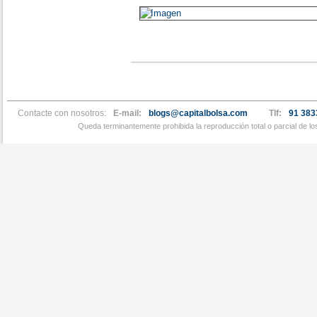
Contacte con nosotros:
E-mail:
blogs@capitalbolsa.com
Tlf:
91 383
Queda terminantemente prohibida la reproducción total o parcial de l