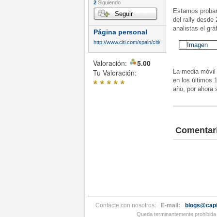
2
Siguiendo
Estamos proband
Seguir
del rally desde
analistas el grá
Página personal
http://www.citi.com/spain/citi/
Valoración:
5.00
Tu Valoración:
La media móvil
*
*
*
*
*
en los últimos
año, por ahora 
Comentar
Contacte con nosotros:
E-mail:
blogs@capi
Queda terminantemente prohibida l