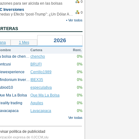
0
azones para ser alcista en las bolsas
C Inversiones
0
Monedas y Efecto “post-Trump”: ¿Un Dólar Americano operando en rangos?
• Ver todos
ARTERAS
2026
ana
1 Mes
ombre
Cartera
Rent.
la bolsa de chencho
chencho
0%
ontcusi
BRUFI
0%
ewexperience
Cerrillo1989
0%
Mindonium Inversions
IBEX35
0%
ubiod10
especulativa
0%
ue Ma La Bolsa
Que Ma La Bolsa
0%
eality trading
Aquiles
0%
avacapaca
Lavacapaca
0%
Ver todas
visar politica de publicidad
utorización expresa de ©JCCM,slu