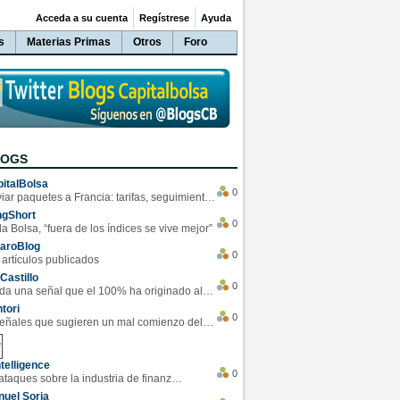
Acceda a su cuenta
Regístrese
Ayuda
s
Materias Primas
Otros
Foro
LOGS
italBolsa
0
Enviar paquetes a Francia: tarifas, seguimiento y ventajas destacadas
ngShort
0
la Bolsa, “fuera de los índices se vive mejor”
varoBlog
0
 artículos publicados
Castillo
0
Se da una señal que el 100% ha originado alzas en las bolsas
tori
0
4 Señales que sugieren un mal comienzo del 3T de la economía EEUU
telligence
0
Los ciberataques sobre la industria de finanzas se han duplicado este año
uel Soria