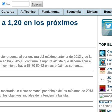
Site
Carteras
A. Técnico
Fundamental
Economía
Divisas
Bono
á a 1,20 en los próximos
TOP B
Cap
l cierre semanal por encima del máximo anterior de 2013 y de la
Lo
a en 84,75-85,15 confirma la ruptura alcista que debería abrir el
En 
 movimiento hacia 88,70-89,62 en las próximas semanas.
Al
Sin
JC 
San
a mostrado un cierre semanal por debajo de los mínimos de 2013
 los objetivos iniciales de la tendencia bajista.
Market In
Man