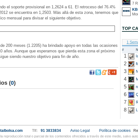
7 R
o el soporte provisional en 1,2624 a 61. El retroceso del 76.4%
KB
 2012 se encuentra en 1,2503. Más allá de esta zona, tenemos que
fico mensual para divisar el siguiente objetivo.
TOP C
1 Sem
 de 200 meses (1.2205) ha brindado apoyo en todas las ocasiones
#
N
 10 años. Aunque que esperamos que pierda esta zona el próximo
1
sigue siendo nuestro objetivo para fin de año.
2
f
3
N
4
ios
(
0
)
5
r
6
Q
7
R
8
L
talbolsa.com
Tlf:
91 3833834
Aviso Legal
Política de cookies
Re
a reproducción total o parcial de los contenidos ofrecidos a través de este medio, salvo a