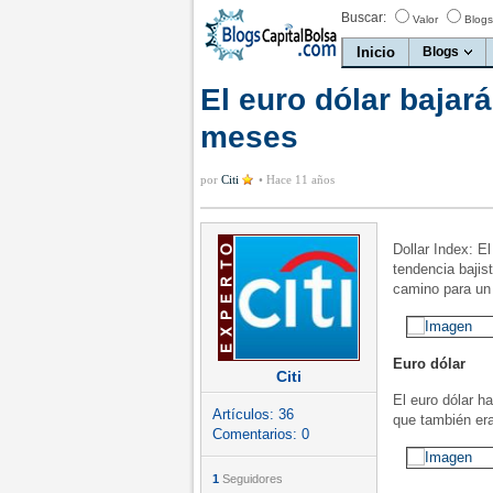
Buscar:
Valor
Blogs
Inicio
Blogs
El euro dólar bajar
meses
por
Citi
•
Hace 11 años
Dollar Index: E
tendencia bajist
camino para un
Euro dólar
Citi
El euro dólar h
Artículos:
36
que también eran
Comentarios:
0
1
Seguidores