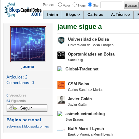
Buscar:
Valor
Blogs
Site
Inicio
Blogs
Carteras
A. Técnico
jaume sigue a
Universidad de Bolsa
Universidad de Bolsa Europea .
Oportunidades en Bolsa
Santi Puig
jaume
Global-Trader.net
. .
Artículos:
2
Comentarios:
0
CSM Bolsa
Carlos Sánchez Murias
0
Seguidores
Javier Galán
54
Siguiendo
Javier Galán
Seguir
asimehicetraderblog
Página personal
Blue Braces
subversiv1.blogspot.com.es
BofA Merrill Lynch
Bank of America Merrill Lynch