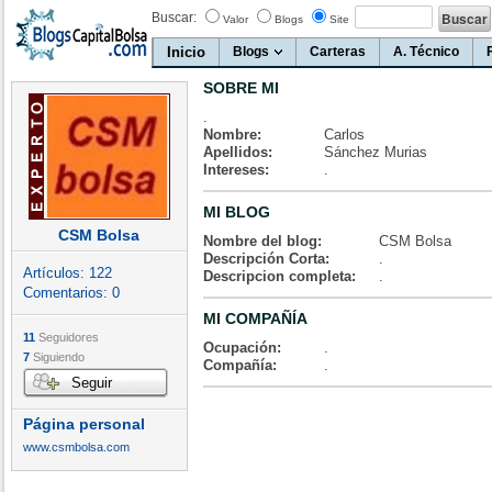
Buscar:
Valor
Blogs
Site
Inicio
Blogs
Carteras
A. Técnico
SOBRE MI
.
Nombre:
Carlos
Apellidos:
Sánchez Murias
Intereses:
.
MI BLOG
CSM Bolsa
Nombre del blog:
CSM Bolsa
Descripción Corta:
.
Artículos:
122
Descripcion completa:
.
Comentarios:
0
MI COMPAÑÍA
11
Seguidores
Ocupación:
.
7
Siguiendo
Compañía:
.
Seguir
Página personal
www.csmbolsa.com